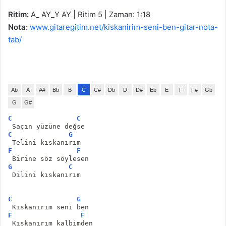
Ritim:
A_ AY_Y AY | Ritim 5 | Zaman: 1:18
Nota:
www.gitaregitim.net/kiskanirim-seni-ben-gitar-nota-
tab/
Ab
A
A#
Bb
B
C
C#
Db
D
D#
Eb
E
F
F#
Gb
G
G#
C
C
 Saçın yüzüne değse
C
G
 Telini kıskanırım
F
F
 Birine söz söylesen
G
C
 Dilini kıskanırım
C
G
 Kıskanırım seni ben
F
F
 Kıskanırım kalbimden