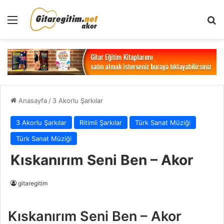
Menü
Ar
Anasayfa
/
3 Akorlu Şarkılar
3 Akorlu Şarkılar
Ritimli Şarkılar
Türk Sanat Müziği
Türk Sanat Müziği
Kıskanırım Seni Ben – Akor
gitaregitim
Kıskanırım Seni Ben – Akor