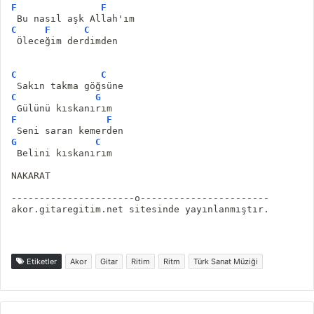
F
F
 Bu nasıl aşk Allah'ım
C
F
C
 Öleceğim derdimden
C
C
 Sakın takma göğsüne
C
G
 Gülünü kıskanırım
F
F
 Seni saran kemerden
G
C
 Belini kıskanırım
NAKARAT
----------------------o-----------------------
akor.gitaregitim.net sitesinde yayınlanmıştır.
Etiketler
Akor
Gitar
Ritim
Ritm
Türk Sanat Müziği