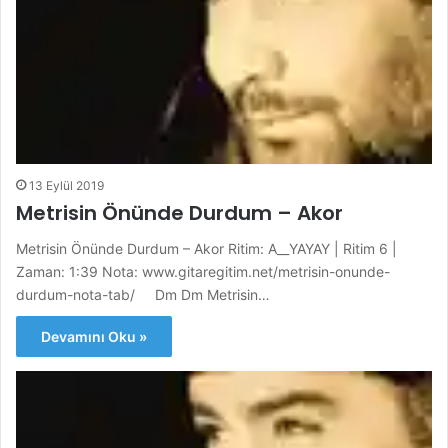
13 Eylül 2019
Metrisin Önünde Durdum – Akor
Metrisin Önünde Durdum – Akor Ritim: A__YAYAY | Ritim 6 |
Zaman: 1:39 Nota: www.gitaregitim.net/metrisin-onunde-
durdum-nota-tab/ Dm Dm Metrisin…
Devamını Oku »