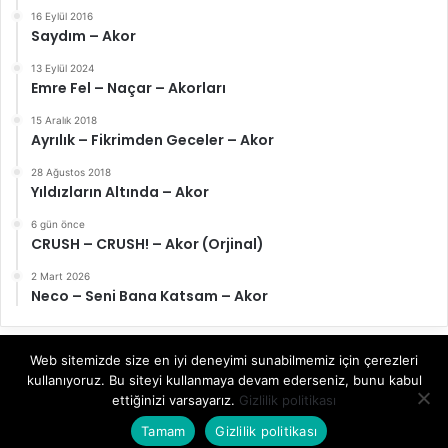
16 Eylül 2016
Saydım – Akor
13 Eylül 2024
Emre Fel – Naçar – Akorları
15 Aralık 2018
Ayrılık – Fikrimden Geceler – Akor
28 Ağustos 2018
Yıldızların Altında – Akor
6 gün önce
CRUSH – CRUSH! – Akor (Orjinal)
2 Mart 2026
Neco – Seni Bana Katsam – Akor
Web sitemizde size en iyi deneyimi sunabilmemiz için çerezleri
kullanıyoruz. Bu siteyi kullanmaya devam ederseniz, bunu kabul
© Telif Hakkı 2026, Tüm Hakları Saklıdır | akor.gitaregitim.net |
ettiğinizi varsayarız.
Gizlilik politikası
Gitar ve her türlü eşlik çalgısı için akorlar
Tamam
Gizlilik politikası