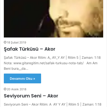
18 Şubat 2019
Şafak Türküsü – Akor
Şafak Türküsü – Akor Ritim: A_ AY_Y AY | Ritim 5 | Zaman: 1:18
Nota: www.gitaregitim.net/safak-turkusu-nota-tab/ Am Am
Beni bura__da…
Devamını Oku »
20 Aralık 2018
Seviyorum Seni – Akor
Seviyorum Seni – Akor Ritim: A AY Y AY | Ritim 5 | Zaman: 1:18