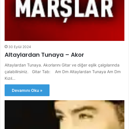
30 Eylül 2024
Altaylardan Tunaya – Akor
Altaylardan Tunaya. Akorlarını Gitar ve diğer eşlik çalgılarında
çalabilirsiniz. Gitar Tab: Am Dm Altaylardan Tunaya Am Dm
Kızıl…
Devamını Oku »