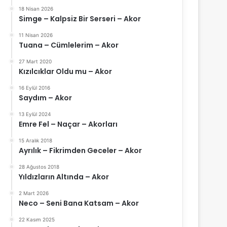
18 Nisan 2026
Simge – Kalpsiz Bir Serseri – Akor
11 Nisan 2026
Tuana – Cümlelerim – Akor
27 Mart 2020
Kızılcıklar Oldu mu – Akor
16 Eylül 2016
Saydım – Akor
13 Eylül 2024
Emre Fel – Naçar – Akorları
15 Aralık 2018
Ayrılık – Fikrimden Geceler – Akor
28 Ağustos 2018
Yıldızların Altında – Akor
2 Mart 2026
Neco – Seni Bana Katsam – Akor
22 Kasım 2025