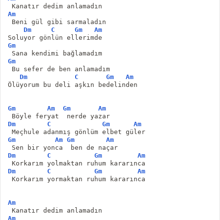
 Kanatır dedim anlamadın 
Am
 Beni gül gibi sarmaladın 
Dm
C
Gm
Am
Soluyor gönlün ellerimde
Gm
 Sana kendimi bağlamadım 
Gm
 Bu sefer de ben anlamadım 
Dm
C
Gm
Am
Ölüyorum bu deli aşkın bedelinden 
Gm
Am
Gm
Am
 Böyle feryat  nerde yazar 
Dm
C
Gm
Am
 Meçhule adanmış gönlüm elbet güler 
Gm
Am
Gm
Am
 Sen bir yonca  ben de naçar 
Dm
C
Gm
Am
 Korkarım yolmaktan ruhum kararınca 
Dm
C
Gm
Am
 Korkarım yormaktan ruhum kararınca
Am
 Kanatır dedim anlamadın 
Am