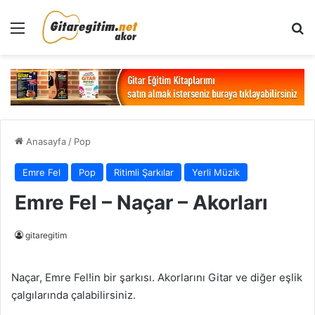
Menü
Ar
Anasayfa
/
Pop
Emre Fel
Pop
Ritimli Şarkılar
Yerli Müzik
Emre Fel – Naçar – Akorları
gitaregitim
Naçar, Emre Fel!in bir şarkısı. Akorlarını Gitar ve diğer eşlik
çalgılarında çalabilirsiniz.