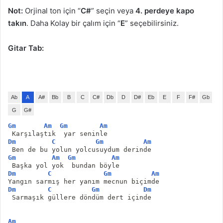
Not:
Orjinal ton için “
C#
” seçin veya
4. perdeye kapo
takın
. Daha Kolay bir çalım için “
E
” seçebilirsiniz.
Gitar Tab:
Ab
A
A#
Bb
B
C
C#
Db
D
D#
Eb
E
F
F#
Gb
G
G#
Gm
Am
Gm
Am
 Karşılaştık  yar seninle 
Dm
C
Gm
Am
 Ben de bu yolun yolcusuydum derinde
Gm
Am
Gm
Am
 Başka yol yok  bundan böyle 
Dm
C
Gm
Am
Yangın sarmış her yanım mecnun biçimde
Dm
C
Gm
Dm
 Sarmaşık güllere döndüm dert içinde
Am