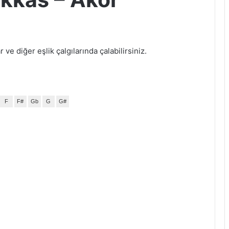
ve diğer eşlik çalgılarında çalabilirsiniz.
F
F#
Gb
G
G#