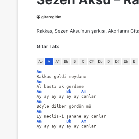
gitaregitim
Rakkas, Sezen Aksu’nun şarkısı. Akorlarını Gitar 
Gitar Tab:
Ab
A
A#
Bb
B
C
C#
Db
D
D#
Eb
E
Am
Rakkas geldi meydane
Am
Al bastı ak gerdane
Am
Bb
Am
Ay ay ay ay ay ay canlar
Am
Böyle dilber gördün mü
Am
Ey meclis-i şahane ay canlar
Am
Bb
Am
Ay ay ay ay ay ay canlar