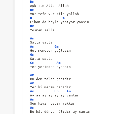
Dm
Aşk ile Allah Allah 
Dm
Vur tefe vur zile yallah
D
Dm
Cihan da böyle yanıyor yansın
Dm
Yosmam salla
Am
Salla salla 
Am
Gm
Gül memeler çağlasın
Gm
Salla salla 
Gm
Am
Yer yerinden oynasın
Am
Bu dem talan çağıdır
Am
Yer ki meram bağıdır
Am
Bb
Am
Ay ay ay ay ay ay canlar
Am
Sen kıvır çevir rakkas
Am
Bu hâl dünya hâlidir ay canlar