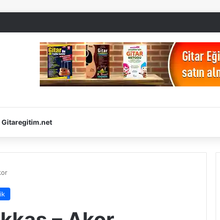
Gitaregitim.net
kor
ik
kkas – Akor