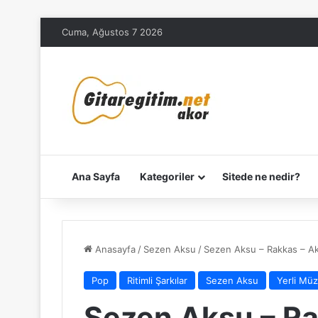
Cuma, Ağustos 7 2026
Ana Sayfa
Kategoriler
Sitede ne nedir?
Anasayfa
/
Sezen Aksu
/
Sezen Aksu – Rakkas – A
Pop
Ritimli Şarkılar
Sezen Aksu
Yerli Müz
Sezen Aksu – Ra