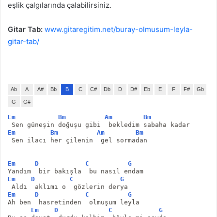
eşlik çalgılarında çalabilirsiniz.
Gitar Tab:
www.gitaregitim.net/buray-olmusum-leyla-
gitar-tab/
Ab
A
A#
Bb
B
C
C#
Db
D
D#
Eb
E
F
F#
Gb
G
G#
Em
Bm
Am
Bm
 Sen güneşin doğuşu gibi  bekledim sabaha kadar
Em
Bm
Am
Bm
 Sen ilacı her çilenin  gel sormadan
Em
D
C
G
Yandım  bir bakışla  bu nasıl endam
Em
D
C
G
 Aldı  aklımı o  gözlerin derya
Em
D
C
G
Ah ben  hasretinden  olmuşum leyla
Em
D
C
G