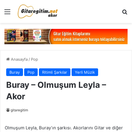
Menü
Ar
Anasayfa
/
Pop
Buray
Pop
Ritimli Şarkılar
Yerli Müzik
Buray – Olmuşum Leyla –
Akor
gitaregitim
Olmuşum Leyla, Buray’ın şarkısı. Akorlarını Gitar ve diğer