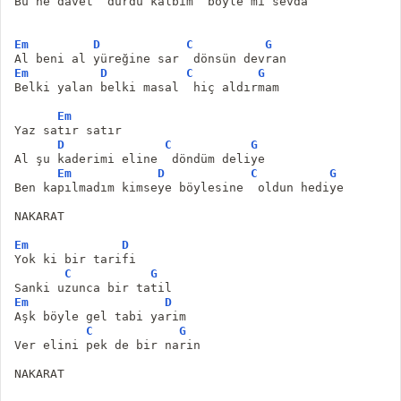
Bu ne davet  durdu kalbim  böyle mi sevda
Em
D
C
G
Al beni al yüreğine sar  dönsün devran
Em
D
C
G
Belki yalan belki masal  hiç aldırmam
Em
Yaz satır satır
D
C
G
Al şu kaderimi eline  döndüm deliye
Em
D
C
G
Ben kapılmadım kimseye böylesine  oldun hediye
NAKARAT
Em
D
Yok ki bir tarifi
C
G
Sanki uzunca bir tatil
Em
D
Aşk böyle gel tabi yarim
C
G
Ver elini pek de bir narin
NAKARAT