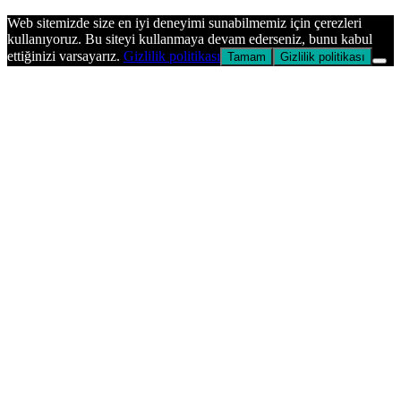
Başa
dön
Web sitemizde size en iyi deneyimi sunabilmemiz için çerezleri
tuşu
kullanıyoruz. Bu siteyi kullanmaya devam ederseniz, bunu kabul
ettiğinizi varsayarız.
Gizlilik politikası
Tamam
Gizlilik politikası