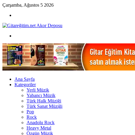
Çarşamba, Ağustos 5 2026
Menü
Arama
yap
...
Ana Sayfa
Kategoriler
Yerli Müzik
Yabancı Müzik
Türk Halk Müziği
Türk Sanat Müziği
Pop
Rock
Anadolu Rock
Heavy Metal
Özgün Müzik