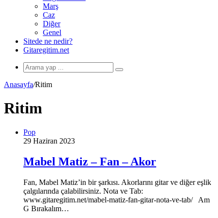
Marş
Caz
Diğer
Genel
Sitede ne nedir?
Gitaregitim.net
Arama
yap
Anasayfa
/
Ritim
...
Ritim
Pop
29 Haziran 2023
Mabel Matiz – Fan – Akor
Fan, Mabel Matiz’in bir şarkısı. Akorlarını gitar ve diğer eşlik
çalgılarında çalabilirsiniz. Nota ve Tab:
www.gitaregitim.net/mabel-matiz-fan-gitar-nota-ve-tab/ Am
G Bırakalım…