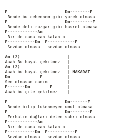
E                       Dm--------E
E                       Dm---------E
E------------Am 
F-----------Dm  F-----------E
 Sevdan olmasa   sevdan olmasa

Am (2)
                   |

Am (2)
                   |

Aaah bu hayat çekilmez   | 
NAKARAT
Dm            F
          |

E-------Dm        E
      |

Aaah bu çile çekilmez    |

E                       Dm-------E
E                       Dm--------E
E------------Am 
F-----------Dm  F-----------E
 Sevdan olmasa   sevdan olmasa
