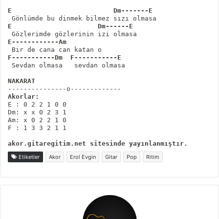
E                          Dm-------E
E                      Dm------E
E------------Am 
F-----------Dm  F-----------E
NAKARAT
Akorlar:
E : 0 2 2 1 0 0

Dm: x x 0 2 3 1  

Am: x 0 2 2 1 0

F : 1 3 3 2 1 1

Etiketler
Akor
Erol Evgin
Gitar
Pop
Ritim