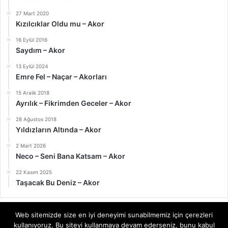
27 Mart 2020
Kızılcıklar Oldu mu – Akor
16 Eylül 2016
Saydım – Akor
13 Eylül 2024
Emre Fel – Naçar – Akorları
15 Aralık 2018
Ayrılık – Fikrimden Geceler – Akor
28 Ağustos 2018
Yıldızların Altında – Akor
2 Mart 2026
Neco – Seni Bana Katsam – Akor
22 Kasım 2025
Taşacak Bu Deniz – Akor
Web sitemizde size en iyi deneyimi sunabilmemiz için çerezleri
kullanıyoruz. Bu siteyi kullanmaya devam ederseniz, bunu kabul