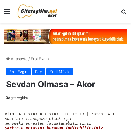
Menü
Ar
Anasayfa
/
Erol Evgin
Erol Evgin
Pop
Yerli Müzik
Sevdan Olmasa – Akor
gitaregitim
Ritm:
Akorları transpoze etmek için
