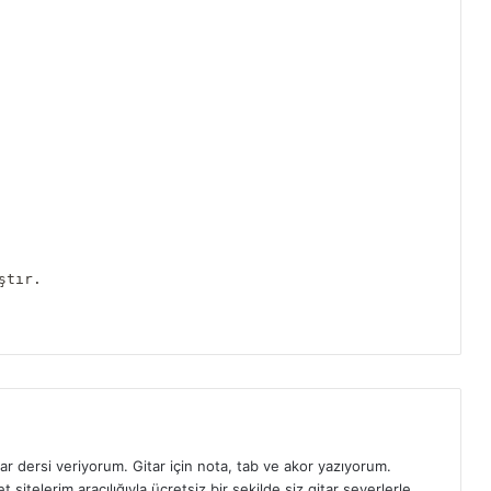
ştır.
ar dersi veriyorum. Gitar için nota, tab ve akor yazıyorum.
sitelerim aracılığıyla ücretsiz bir şekilde siz gitar severlerle