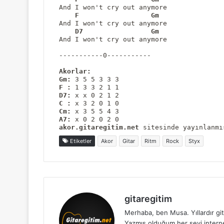
And I won't cry out anymore
F
Gm
And I won't cry out anymore
D7
Gm
And I won't cry out anymore

-----------0-----------

Akorlar:
Gm:
F :
D7:
C :
Cm:
A7:
 x 0 2 0 2 0
akor.gitaregitim.net
 sitesinde yayınlanmı
Etiketler
Akor
Gitar
Ritm
Rock
Styx
gitaregitim
Merhaba, ben Musa. Yıllardır git
Yazmış olduğum her şeyi internet 