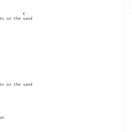
C
es on the sand
es on the sand
wn