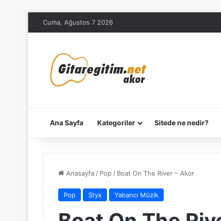
Cuma, Ağustos 7 2026
Ana Sayfa
Kategoriler
Sitede ne nedir?
Anasayfa
/
Pop
/
Boat On The River – Akor
Pop
Styx
Yabancı Müzik
Boat On The Riv