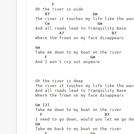
F
Oh the river is wide
D7
Gm
The river it touches my life like the wav
Cm
Gm
And all roads lead to Tranquility Base
A7
D7
Where the frown on my face disappears
Gm
Take me down to my boat on the river
F
Gm
And I won't cry out anymore
Oh the river is deep
The river it touches my life like the wav
And all roads lead to Tranquility Base
Where the frown on my face disappears
Gm
Take me down to my boat on the river
F
D7
I need to go down, would you let me go do
Gm
Take me back to my boat on the river
F
Gm