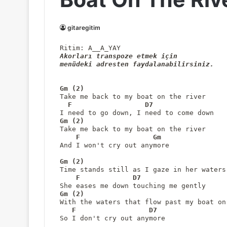
gitaregitim
Akorları transpoze etmek için

menüdeki adresten faydalanabilirsiniz.
Gm
F
D7
I need to go down, I need to come down
Gm
Take me back to my boat on the river
F
Gm
And I won't cry out anymore
Time stands still as I gaze in her waters
She eases me down touching me gently
With the waters that flow past my boat on
So I don't cry out anymore