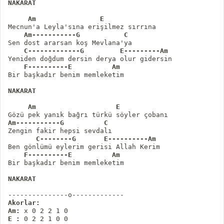
NAKARAT
     Am                E
    Am-----------G           C 
    C-------------G         E---------Am
Yeniden doğdum dersin derya olur gidersin

   F----------E          Am
Bir başkadır benim memleketim

NAKARAT
     Am                    E
Am-----------G          C 
       C--------G       E----------Am
    F----------E          Am
Bir başkadır benim memleketim

NAKARAT
Akorlar:
Am:
E :