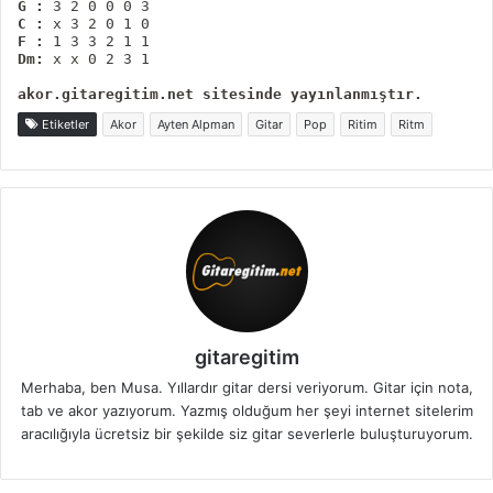
G :
C :
F :
Dm:
akor.gitaregitim.net sitesinde yayınlanmıştır.
Etiketler
Akor
Ayten Alpman
Gitar
Pop
Ritim
Ritm
gitaregitim
Merhaba, ben Musa. Yıllardır gitar dersi veriyorum. Gitar için nota,
tab ve akor yazıyorum. Yazmış olduğum her şeyi internet sitelerim
aracılığıyla ücretsiz bir şekilde siz gitar severlerle buluşturuyorum.