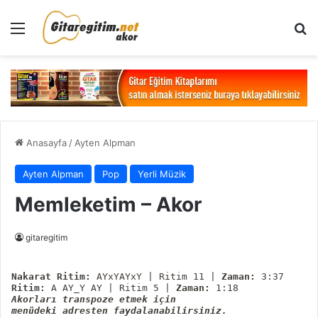
Menü
Ar
Anasayfa
/
Ayten Alpman
Ayten Alpman
Pop
Yerli Müzik
Memleketim – Akor
gitaregitim
Nakarat Ritim:
 AYxYAYxY | Ritim 11 | 
Zaman:
Ritim:
 A AY_Y AY | Ritim 5 | 
Zaman:
Akorları transpoze etmek için

menüdeki adresten faydalanabilirsiniz.