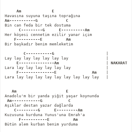
     Am             E
Am-----------G            C 
      C---------G      E----------Am
    F----------E          Am
Bir başkadır benim memleketim

        C-----------G
                      |

     E---------------Am                    
| 
NAKARAT
     F---------------E               Am
    |

Lara lay lay lay lay lay lay lay lay lay   |
   Am                     E
 Am------------G           C 
Aşıklar destan yazar dağlarda

   C---------G      E---------Am
      F-----------E          Am
Bütün alem kurban benim yurduma
