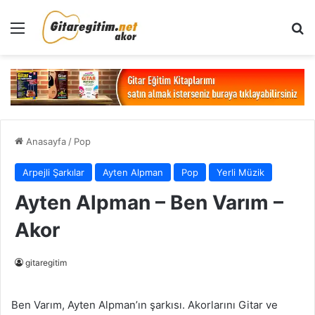
Menü
Ar
Anasayfa
/
Pop
Arpejli Şarkılar
Ayten Alpman
Pop
Yerli Müzik
Ayten Alpman – Ben Varım –
Akor
gitaregitim
Ben Varım, Ayten Alpman’ın şarkısı. Akorlarını Gitar ve