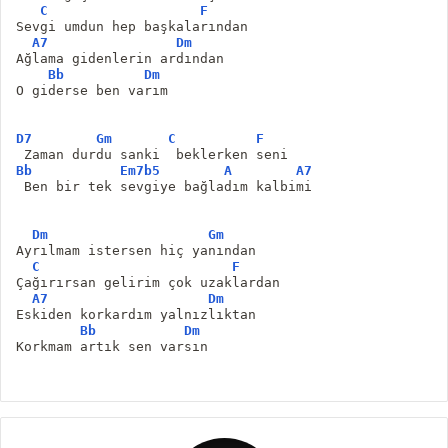
C
F
Sevgi umdun hep başkalarından
A7
Dm
Ağlama gidenlerin ardından
Bb
Dm
O giderse ben varım
D7
Gm
C
F
 Zaman durdu sanki  beklerken seni
Bb
Em7b5
A
A7
 Ben bir tek sevgiye bağladım kalbimi
Dm
Gm
Ayrılmam istersen hiç yanından
C
F
Çağırırsan gelirim çok uzaklardan
A7
Dm
Eskiden korkardım yalnızlıktan
Bb
Dm
Korkmam artık sen varsın