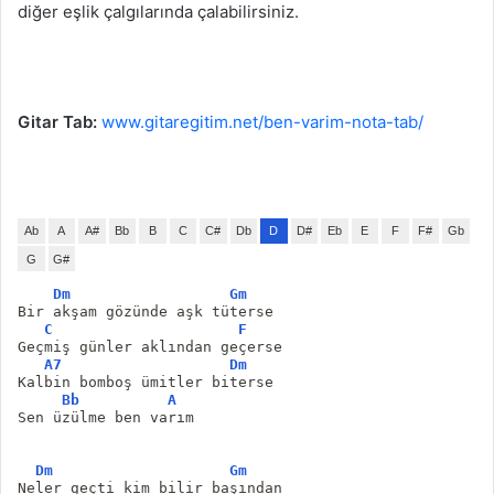
diğer eşlik çalgılarında çalabilirsiniz.
Gitar Tab:
www.gitaregitim.net/ben-varim-nota-tab/
Ab
A
A#
Bb
B
C
C#
Db
D
D#
Eb
E
F
F#
Gb
G
G#
Dm
Gm
Bir akşam gözünde aşk tüterse
C
F
Geçmiş günler aklından geçerse
A7
Dm
Kalbin bomboş ümitler biterse
Bb
A
Sen üzülme ben varım
Dm
Gm
Neler geçti kim bilir başından