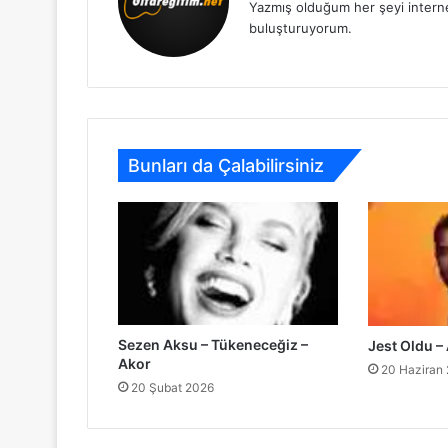
Yazmış olduğum her şeyi internet 
buluşturuyorum.
Bunları da Çalabilirsiniz
Sezen Aksu – Tükeneceğiz –
Jest Oldu –
Akor
20 Haziran
20 Şubat 2026