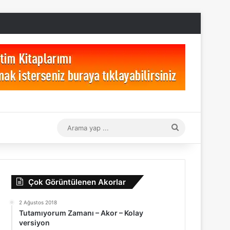
Arama
yap
...
Çok Görüntülenen Akorlar
2 Ağustos 2018
Tutamıyorum Zamanı – Akor – Kolay
versiyon