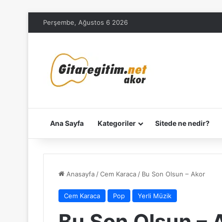
Perşembe, Ağustos 6 2026
Ana Sayfa
Kategoriler
Sitede ne nedir?
Anasayfa
/
Cem Karaca
/
Bu Son Olsun – Akor
Cem Karaca
Pop
Yerli Müzik
Bu Son Olsun – 