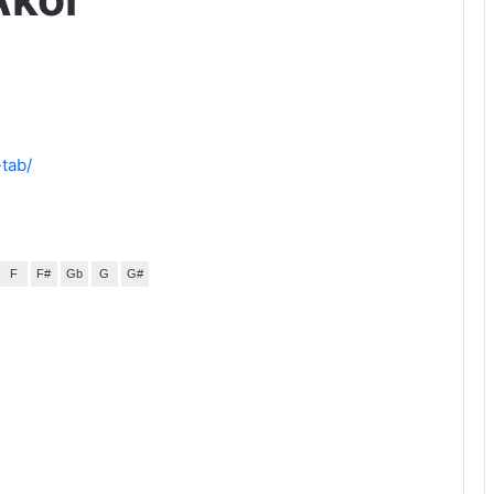
tab/
F
F#
Gb
G
G#