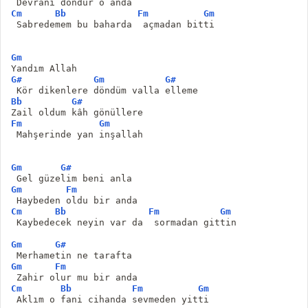
 Devranı döndür o anda
Cm
Bb
Fm
Gm
 Sabredemem bu baharda  açmadan bitti
Gm
Yandım Allah 
G#
Gm
G#
 Kör dikenlere döndüm valla elleme
Bb
G#
Zail oldum kâh gönüllere
Fm
Gm
 Mahşerinde yan inşallah
Gm
G#
 Gel güzelim beni anla
Gm
Fm
 Haybeden oldu bir anda
Cm
Bb
Fm
Gm
 Kaybedecek neyin var da  sormadan gittin
Gm
G#
 Merhametin ne tarafta
Gm
Fm
 Zahir olur mu bir anda
Cm
Bb
Fm
Gm
 Aklım o fani cihanda sevmeden yitti