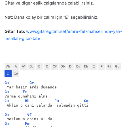
Gitar ve diğer eşlik çalgılarında çalabilirsiniz.
Not:
Daha kolay bir çalım için
“E”
seçebilirsiniz.
Gitar Tab:
www.gitaregitim.net/emre-fel-mahserinde-yan-
insallah-gitar-tab/
Ab
A
A#
Bb
B
C
C#
Db
D
D#
Eb
E
F
F#
Gb
G
G#
Gm
G#
 Yar başım ardı dumanda
Gm
Fm
Vurma günahımı alma
Cm
Bb
Fm
Gm
 Aklın o cani yalanda  salmadın gitti
Gm
G#
 Mazlumun ahını al da
Gm
Fm