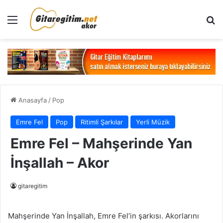
Menü
Ar
Anasayfa
/
Pop
Emre Fel
Pop
Ritimli Şarkılar
Yerli Müzik
Emre Fel – Mahşerinde Yan
İnşallah – Akor
gitaregitim
Mahşerinde Yan İnşallah, Emre Fel’in şarkısı. Akorlarını