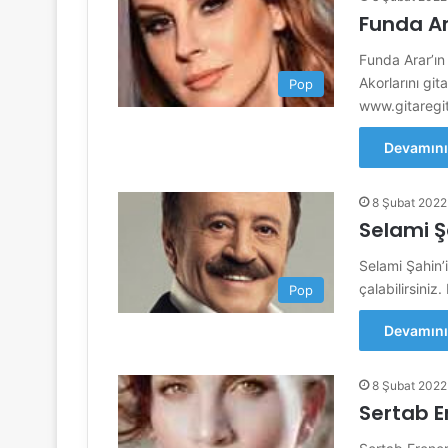
Funda Ar
Funda Arar’ın 
Akorlarını gita
Pop
www.gitaregit
Devamını
8 Şubat 2022
Selami Ş
Selami Şahin’i
çalabilirsiniz
Pop
Devamını
8 Şubat 2022
Sertab E