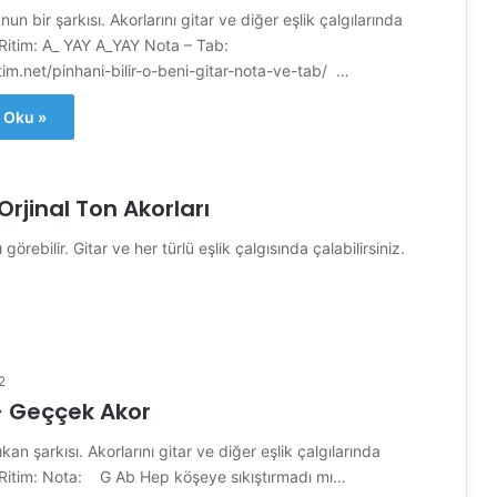
un bir şarkısı. Akorlarını gitar ve diğer eşlik çalgılarında
. Ritim: A_ YAY A_YAY Nota – Tab:
im.net/pinhani-bilir-o-beni-gitar-nota-ve-tab/ …
 Oku »
jinal Ton Akorları
 görebilir. Gitar ve her türlü eşlik çalgısında çalabilirsiniz.
2
– Geççek Akor
kan şarkısı. Akorlarını gitar ve diğer eşlik çalgılarında
z. Ritim: Nota: G Ab Hep köşeye sıkıştırmadı mı…