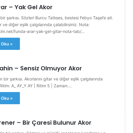
ar – Yak Gel Akor
bir şarkısı. Sözleri Burcu Tatlıses, bestesi Febyo Taşel’e ait.
r ve diğer eşlik çalgılarında çalabilirsiniz. Nota:
im.net/funda-arar-yak-gel-gitar-nota-tab/…
 Oku »
ahin – Sensiz Olmuyor Akor
n bir şarkısı. Akorlarını gitar ve diğer eşlik çalgılarında
. Ritim: A_ AY_Y AY | Ritim 5 | Zaman:…
 Oku »
rener – Bir Çaresi Bulunur Akor