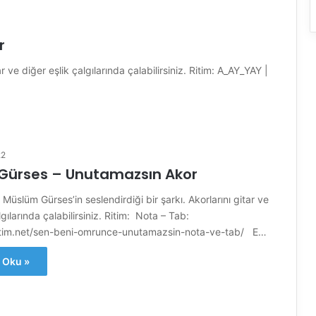
r
ve diğer eşlik çalgılarında çalabilirsiniz. Ritim: A_AY_YAY |
22
Gürses – Unutamazsın Akor
üslüm Gürses’in seslendirdiği bir şarkı. Akorlarını gitar ve
lgılarında çalabilirsiniz. Ritim: Nota – Tab:
tim.net/sen-beni-omrunce-unutamazsin-nota-ve-tab/ E…
 Oku »