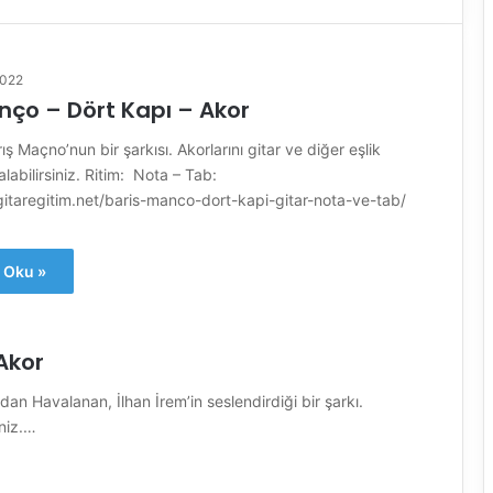
2022
nço – Dört Kapı – Akor
ış Maçno’nun bir şarkısı. Akorlarını gitar ve diğer eşlik
alabilirsiniz. Ritim: Nota – Tab:
gitaregitim.net/baris-manco-dort-kapi-gitar-nota-ve-tab/
 Oku »
Akor
an Havalanan, İlhan İrem’in seslendirdiği bir şarkı.
iniz.…