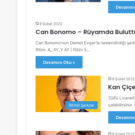
Devamını
8 Şubat 2022
Can Bonomo – Rüyamda Bulutt
Can Bonomo’nun Demet Evgar’la seslendirdiği şarkı. A
Ritim: A_ AY_Y AY | Ritim 5…
Devamını Oku »
8 Şubat 2022
Kan Çiçe
Zülfü Livaneli’
çalabilirsiniz
Ritimli Şarkılar
Devamını
8 Şubat 2022