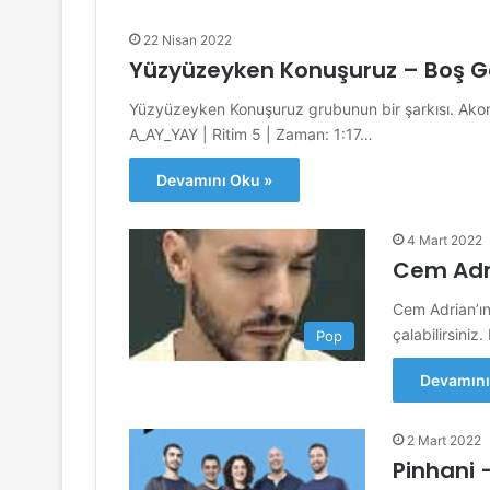
22 Nisan 2022
Yüzyüzeyken Konuşuruz – Boş G
Yüzyüzeyken Konuşuruz grubunun bir şarkısı. Akorları
A_AY_YAY | Ritim 5 | Zaman: 1:17…
Devamını Oku »
4 Mart 2022
Cem Adri
Cem Adrian’ın 
çalabilirsiniz
Pop
Devamını
2 Mart 2022
Pinhani –