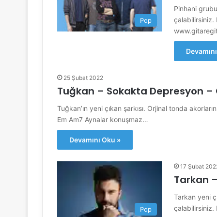
Pinhani grubun
çalabilirsiniz
Pop
www.gitaregit
Devamını
25 Şubat 2022
Tuğkan – Sokakta Depresyon – Or
Tuğkan’ın yeni çıkan şarkısı. Orjinal tonda akorlarını
Em Am7 Aynalar konuşmaz…
Devamını Oku »
17 Şubat 202
Tarkan 
Tarkan yeni çı
çalabilirsini
Pop