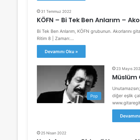
31 Temmuz 2022
KÖFN – Bi Tek Ben Anlarım – Ako
Bi Tek Ben Anlarım, KÖFN grubunun. Akorlarını gitar 
Ritim 8 | Zaman:…
Devamını Oku »
23 Mayıs 20
Müslüm 
Unutamazsın; M
diğer eşlik ça
Pop
www.gitaregi
Devamını
25 Nisan 2022