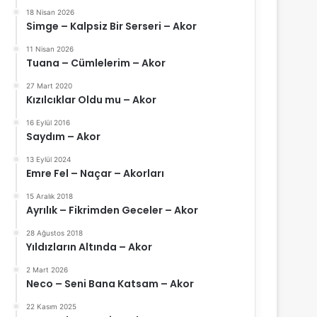
18 Nisan 2026
Simge – Kalpsiz Bir Serseri – Akor
11 Nisan 2026
Tuana – Cümlelerim – Akor
27 Mart 2020
Kızılcıklar Oldu mu – Akor
16 Eylül 2016
Saydım – Akor
13 Eylül 2024
Emre Fel – Naçar – Akorları
15 Aralık 2018
Ayrılık – Fikrimden Geceler – Akor
28 Ağustos 2018
Yıldızların Altında – Akor
2 Mart 2026
Neco – Seni Bana Katsam – Akor
22 Kasım 2025