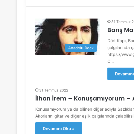
31 Temmuz 
Barış Ma
Dört Kapı, Bar
çalgılarında ç
Anadolu Rock
https://www.
C…
Devamını
31 Temmuz 2022
İlhan İrem – Konuşamıyorum – 
Konuşamıyorum ya da bilinen diğer adıyla Sazlıklard
Akorlarını gitar ve diğer eşlik çalgılarında çalabilirs
Devamını Oku »