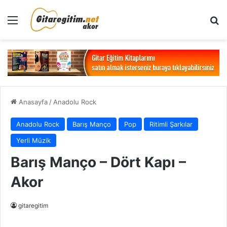
Menü
Ar
Anasayfa
/
Anadolu Rock
Anadolu Rock
Barış Manço
Pop
Ritimli Şarkılar
Yerli Müzik
Barış Manço – Dört Kapı –
Akor
gitaregitim