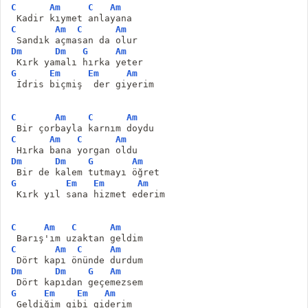
C
Am
C
Am
 Kadir kıymet anlayana
C
Am
C
Am
 Sandık açmasan da olur
Dm
Dm
G
Am
 Kırk yamalı hırka yeter
G
Em
Em
Am
 İdris biçmiş  der giyerim
C
Am
C
Am
 Bir çorbayla karnım doydu
C
Am
C
Am
 Hırka bana yorgan oldu
Dm
Dm
G
Am
 Bir de kalem tutmayı öğret
G
Em
Em
Am
 Kırk yıl sana hizmet ederim
C
Am
C
Am
 Barış'ım uzaktan geldim
C
Am
C
Am
 Dört kapı önünde durdum
Dm
Dm
G
Am
 Dört kapıdan geçemezsem
G
Em
Em
Am
 Geldiğim gibi giderim