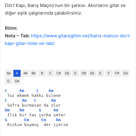
Dört Kapı, Barış Maçno’nun bir şarkısı. Akorlarını gitar ve
diğer eşlik çalgılarında çalabilirsiniz.
Ritim:
Nota – Tab:
https://www.gitaregitim.net/baris-manco-dort-
kapi-gitar-nota-ve-tab/
Ab
A
A#
Bb
B
C
C#
Db
D
D#
Eb
E
F
F#
Gb
G
G#
C
Am
C
Am
 Tuz ekmek hakkı bilene
C
Am
C
Am
 Sofra kurmasan da olur
Dm
Dm
G
Am
 Ilık bir tas çorba yeter
G
Em
Em
Am
 Rızkım buymuş  der içerim