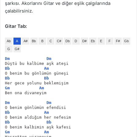
şarkısı. Akorlarını Gitar ve diğer eşlik çalgılarında
çalabilirsiniz.
Gitar Tab:
Ab
A
A#
Bb
B
C
C#
Db
D
D#
Eb
E
F
F#
Gb
G
G#
Dm
Dm
Düştü bu kalbime aşk ateşi 
Bb
Am
O benim bu gönlümün güneşi 
Bb
Bb
Her gece yolunu beklemişim 
Gm
Am
Ben ona divaneyim 
Dm
Dm
O benim gönlümün efendisi 
Bb
Am
O benim aldığım her nefesim 
Bb
Bb
O benim kalbimin aşk kafesi 
Gm
Am
Hasretten viraneyim 