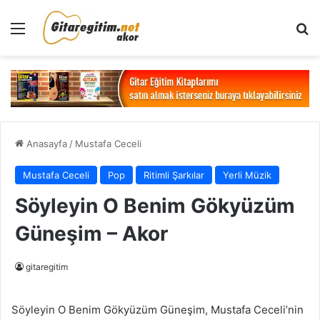
Menü
Ar
Anasayfa
/
Mustafa Ceceli
Mustafa Ceceli
Pop
Ritimli Şarkılar
Yerli Müzik
Söyleyin O Benim Gökyüzüm
Güneşim – Akor
gitaregitim
Söyleyin O Benim Gökyüzüm Güneşim, Mustafa Ceceli’nin