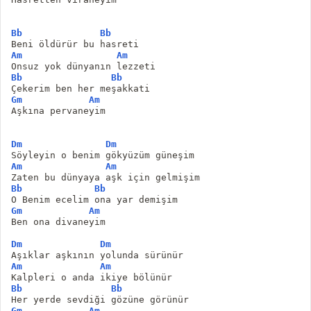
Bb
Bb
Beni öldürür bu hasreti 
Am
Am
Onsuz yok dünyanın lezzeti 
Bb
Bb
Çekerim ben her meşakkati 
Gm
Am
Aşkına pervaneyim 
Dm
Dm
Söyleyin o benim gökyüzüm güneşim 
Am
Am
Zaten bu dünyaya aşk için gelmişim 
Bb
Bb
O Benim ecelim ona yar demişim 
Gm
Am
Ben ona divaneyim 
Dm
Dm
Aşıklar aşkının yolunda sürünür 
Am
Am
Kalpleri o anda ikiye bölünür 
Bb
Bb
Her yerde sevdiği gözüne görünür 
Gm
Am