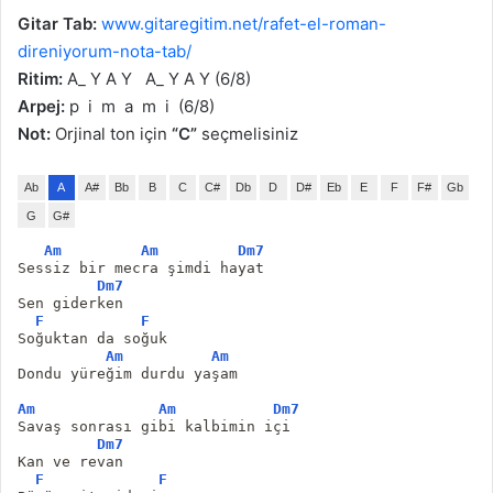
Gitar Tab:
www.gitaregitim.net/rafet-el-roman-
direniyorum-nota-tab/
Ritim:
A_ Y A Y A_ Y A Y (6/8)
Arpej:
p i m a m i (6/8)
Not:
Orjinal ton için
“C”
seçmelisiniz
Ab
A
A#
Bb
B
C
C#
Db
D
D#
Eb
E
F
F#
Gb
G
G#
Am
Am
Dm7
Sessiz bir mecra şimdi hayat
Dm7
Sen giderken
F
F
Soğuktan da soğuk
Am
Am
Dondu yüreğim durdu yaşam
Am
Am
Dm7
Savaş sonrası gibi kalbimin içi
Dm7
Kan ve revan
F
F