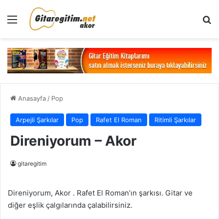
Menü
Ar
Anasayfa
/
Pop
Arpejli Şarkılar
Pop
Rafet El Roman
Ritimli Şarkılar
Direniyorum – Akor
gitaregitim
Direniyorum, Akor . Rafet El Roman’ın şarkısı. Gitar ve
diğer eşlik çalgılarında çalabilirsiniz.