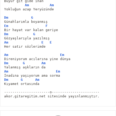
Büyür git gide inan
Am
Am
Yokluğun azap Yeryüzünde
Dm
G
Günahlarımla boyanmış
Em
F
Bir hayat var kalan geriye
Dm
G
Gözyaşlarıyla yazılmış
Am
E
E
Her satır sözlerimde
Am
Em
Direniyorum acılarına yine dünya
Dm
G
Am
Yalanmış aşkların da
Am
Em
İnadına yaşıyorum ama sorma
Dm
G
Am
Kıyamet ortasında
----------------------o-----------------------
akor.gitaregitim.net sitesinde yayınlanmıştır.