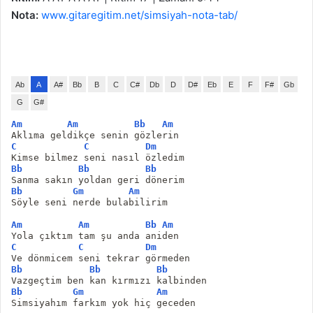
Nota:
www.gitaregitim.net/simsiyah-nota-tab/
Ab
A
A#
Bb
B
C
C#
Db
D
D#
Eb
E
F
F#
Gb
G
G#
Am
Am
Bb
Am
Aklıma geldikçe senin gözlerin
C
C
Dm
Kimse bilmez seni nasıl özledim
Bb
Bb
Bb
Sanma sakın yoldan geri dönerim
Bb
Gm
Am
Söyle seni nerde bulabilirim
Am
Am
Bb
Am
Yola çıktım tam şu anda aniden
C
C
Dm
Ve dönmicem seni tekrar görmeden
Bb
Bb
Bb
Vazgeçtim ben kan kırmızı kalbinden
Bb
Gm
Am
Simsiyahım farkım yok hiç geceden