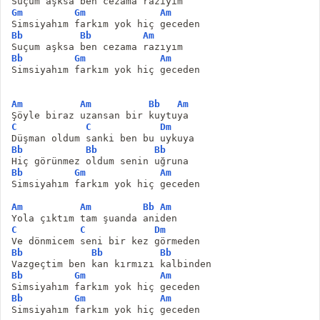
Suçum aşksa ben cezama razıyım
Gm
Gm
Am
Simsiyahım farkım yok hiç geceden
Bb
Bb
Am
Suçum aşksa ben cezama razıyım
Bb
Gm
Am
Simsiyahım farkım yok hiç geceden
Am
Am
Bb
Am
Şöyle biraz uzansan bir kuytuya
C
C
Dm
Düşman oldum sanki ben bu uykuya
Bb
Bb
Bb
Hiç görünmez oldum senin uğruna
Bb
Gm
Am
Simsiyahım farkım yok hiç geceden
Am
Am
Bb
Am
Yola çıktım tam şuanda aniden
C
C
Dm
Ve dönmicem seni bir kez görmeden
Bb
Bb
Bb
Vazgeçtim ben kan kırmızı kalbinden
Bb
Gm
Am
Simsiyahım farkım yok hiç geceden
Bb
Gm
Am
Simsiyahım farkım yok hiç geceden