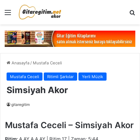
Menü
Ar
Anasayfa
/
Mustafa Ceceli
Mustafa Ceceli
Ritimli Şarkılar
Yerli Müzik
Simsiyah Akor
gitaregitim
Mustafa Ceceli – Simsiyah Akor
Ritim:
A AY A A AY | Ritim 17 | Zaman: 5:44