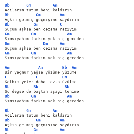
Bb
Gm
Am
Acılarım tutun beni kaldırın
Bb
Gm
Am
Aşkın gelmiş geçmişine saydırın
Bb
Gm
C
Suçum aşksa ben cezama razıyım
Gm
Gm
Am
Simsiyahım farkım yok hiç geceden
Dm
Dm
Am
Suçum aşksa ben cezama razıyım
Gm
Gm
Am
Simsiyahım farkım yok hiç geceden
Am
Am
Bb
Am
Bir yağmur yağsa yüzüme yüzüme
C
C
Dm
Kalbim yeter daha fazla üzülme
Bb
Bb
Bb
Su değse de baştan aşağı tenime
Bb
Gm
Am
Simsiyahım farkım yok hiç geceden
Bb
Gm
Am
Acılarım tutun beni kaldırın
Bb
Gm
Am
Aşkın gelmiş geçmişine saydırın
Bb
Gm
Am