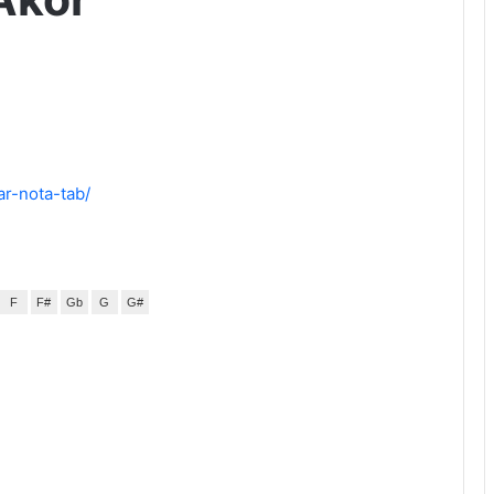
ar-nota-tab/
F
F#
Gb
G
G#