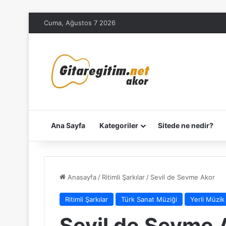
Cuma, Ağustos 7 2026
Ana Sayfa
Kategoriler
Sitede ne nedir?
Anasayfa
/
Ritimli Şarkılar
/
Sevil de Sevme Akor
Ritimli Şarkılar
Türk Sanat Müziği
Yerli Müzik
Sevil de Sevme 