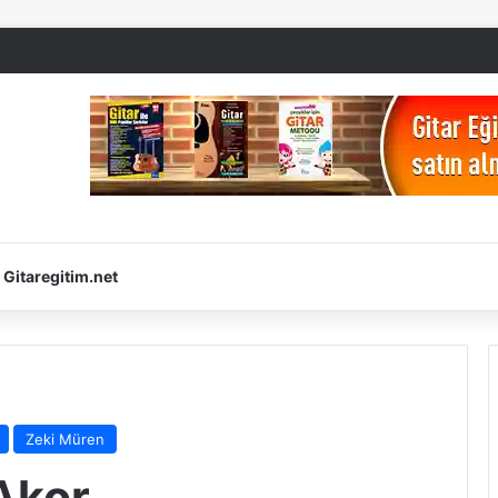
Gitaregitim.net
Zeki Müren
Akor