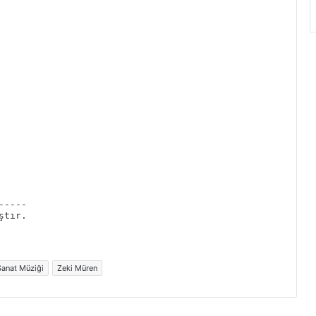
-----
ştır.
Sanat Müziği
Zeki Müren