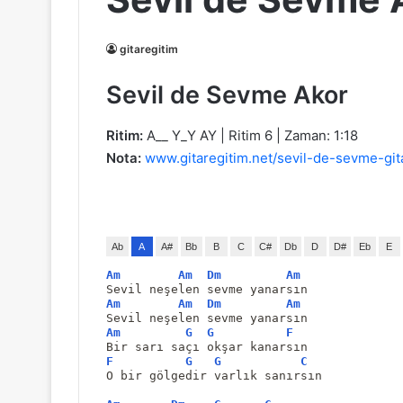
gitaregitim
Sevil de Sevme Akor
Ritim:
A__ Y_Y AY | Ritim 6 | Zaman: 1:18
Nota:
www.gitaregitim.net/sevil-de-sevme-git
Ab
A
A#
Bb
B
C
C#
Db
D
D#
Eb
E
Am
Am
Dm
Am
Sevil neşelen sevme yanarsın
Am
Am
Dm
Am
Sevil neşelen sevme yanarsın
Am
G
G
F
Bir sarı saçı okşar kanarsın
F
G
G
C
O bir gölgedir varlık sanırsın