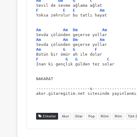
Am
Dm
G
C
Sevil de sevme ağlama ağlat
F
E
E
Am
Yoksa zehrolur bu tatlı hayat
Am
Am
Dm
Am
Sevda çölünden geçerse yollar
Am
Am
Dm
Am
Sevda çölünden geçerse yollar
Am
G
G
F
Bütün bir ömür ah ile dolar
F
G
G
C
İnan ki gençlik gülden tez solar
NAKARAT
----------------------o------------------
akor.gitaregitim.net sitesinde yayınlanmı
Etiketler
Akor
Gitar
Pop
Ritim
Ritm
Türk 