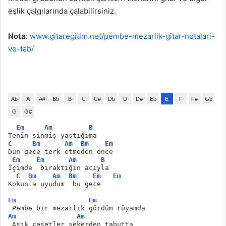
eşlik çalgılarında çalabilirsiniz.
Nota:
www.gitaregitim.net/pembe-mezarlik-gitar-notalari-
ve-tab/
Ab
A
A#
Bb
B
C
C#
Db
D
D#
Eb
E
F
F#
Gb
G
G#
Em
Am
B
Tenin sinmiş yastığıma
C
Bm
Am
Bm
Em
Dün gece terk etmeden önce
Em
Em
Am
B
İçimde  bıraktığın acıyla
C
Bm
Am
Bm
Em
Em
Kokunla uyudum  bu gece
Em
Em
 Pembe bir mezarlık gördüm rüyamda
Am
Am
 Aşık cesetler şekerden tabutta