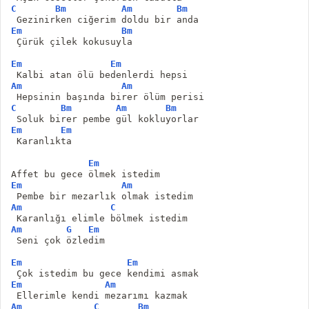
C
Bm
Am
Bm
 Gezinirken ciğerim doldu bir anda
Em
Bm
 Çürük çilek kokusuyla
Em
Em
 Kalbi atan ölü bedenlerdi hepsi
Am
Am
 Hepsinin başında birer ölüm perisi
C
Bm
Am
Bm
 Soluk birer pembe gül kokluyorlar
Em
Em
 Karanlıkta
Em
Affet bu gece ölmek istedim
Em
Am
 Pembe bir mezarlık olmak istedim
Am
C
 Karanlığı elimle bölmek istedim
Am
G
Em
 Seni çok özledim
Em
Em
 Çok istedim bu gece kendimi asmak
Em
Am
 Ellerimle kendi mezarımı kazmak
Am
C
Bm