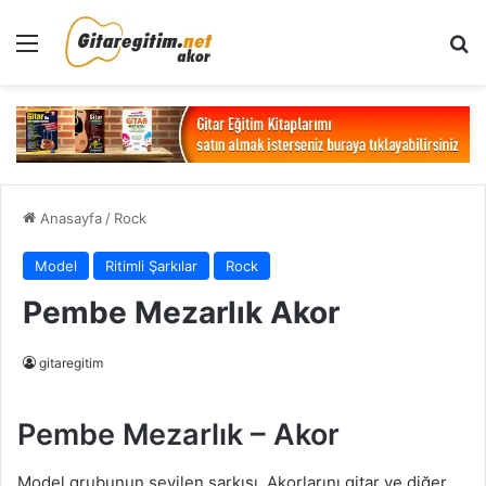
Menü
Ar
Anasayfa
/
Rock
Model
Ritimli Şarkılar
Rock
Pembe Mezarlık Akor
gitaregitim
Pembe Mezarlık – Akor
Model grubunun sevilen şarkısı. Akorlarını gitar ve diğer