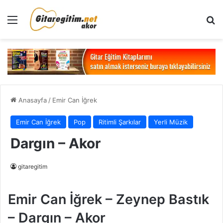
Menü
Ar
Anasayfa
/
Emir Can İğrek
Emir Can İğrek
Pop
Ritimli Şarkılar
Yerli Müzik
Dargın – Akor
gitaregitim
Emir Can İğrek – Zeynep Bastık
– Dargın – Akor