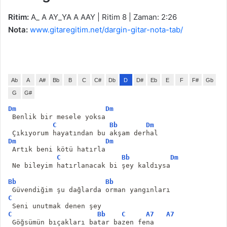
Ritim:
A_ A AY_YA A AAY | Ritim 8 | Zaman: 2:26
Nota:
www.gitaregitim.net/dargin-gitar-nota-tab/
Ab
A
A#
Bb
B
C
C#
Db
D
D#
Eb
E
F
F#
Gb
G
G#
Dm
Dm
 Benlik bir mesele yoksa
C
Bb
Dm
 Çıkıyorum hayatından bu akşam derhal
Dm
Dm
 Artık beni kötü hatırla
C
Bb
Dm
 Ne bileyim hatırlanacak bi şey kaldıysa
Bb
Bb
 Güvendiğim şu dağlarda orman yangınları
C
 Seni unutmak denen şey
C
Bb
C
A7
A7
 Göğsümün bıçakları batar bazen fena