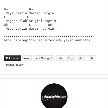
Dm
Dm
 Niye baktın dargın dargın
C
C
 Neşene ilahlar gibi taptım
Bb
C
Dm
 Niye baktın dargın dargın
----------------------o-----------------------
akor.gitaregitim.net sitesinde yayınlanmıştır.
Etiketler
Akor
Emir Can İğrek
Gitar
Pop
Ritim
Ritm
Zeynep Bastık