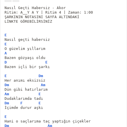
Nasıl Geçti Habersiz - Akor
Ritim: A__Y A Y | Ritim 4 | Zaman: 1:00
ŞARKININ NOTASINI SAYFA ALTINDAKİ
LİNKTE GÖREBİLİRSİNİZ
E
Nasıl geçti habersiz 
E
O güzelim yıllarım 
A
Bazen gözyaşı oldu 
D
E
Bazen içli bir şarkı 
E
Dm
Her anımı eksizsiz 
Dm
Am
Dün gibi hatırlarım 
Am
E
Dudaklarımda tadı 
Dm
F
E
İçimde durur aşkı 
E
Hani o saçlarıma taç yaptığın çiçekler 
Dm
Am