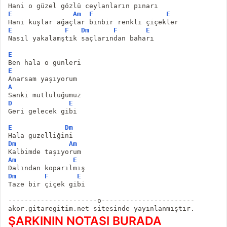
Hani o güzel gözlü ceylanların pınarı 
E
Am
F
E
Hani kuşlar ağaçlar binbir renkli çiçekler 
E
F
Dm
F
E
Nasıl yakalamştık saçlarından baharı 
E
Ben hala o günleri
E
Anarsam yaşıyorum 
A
Sanki mutluluğumuz
D
E
Geri gelecek gibi 
E
Dm
Hala güzelliğini
Dm
Am
Kalbimde taşıyorum 
Am
E
Dalından koparılmış
Dm
F
E
Taze bir çiçek gibi
----------------------o-----------------------
akor.gitaregitim.net sitesinde yayınlanmıştır.
ŞARKININ NOTASI BURADA