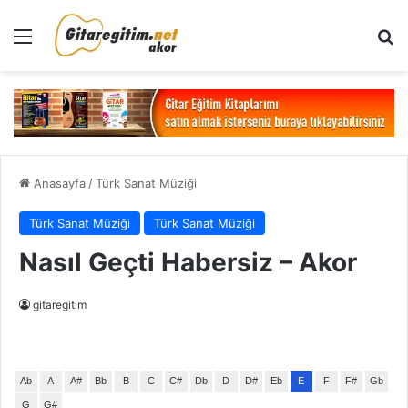
Menü
Ar
Anasayfa
/
Türk Sanat Müziği
Türk Sanat Müziği
Türk Sanat Müziği
Nasıl Geçti Habersiz – Akor
gitaregitim
Ab
A
A#
Bb
B
C
C#
Db
D
D#
Eb
E
F
F#
Gb
G
G#