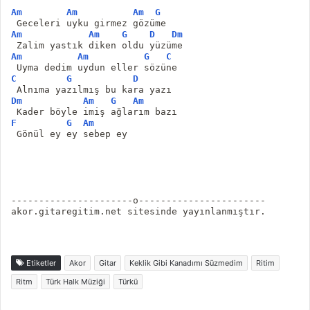
Am
Am
Am
G
 Geceleri uyku girmez gözüme
Am
Am
G
D
Dm
 Zalim yastık diken oldu yüzüme
Am
Am
G
C
 Uyma dedim uydun eller sözüne
C
G
D
 Alnıma yazılmış bu kara yazı
Dm
Am
G
Am
 Kader böyle imiş ağlarım bazı
F
G
Am
 Gönül ey ey sebep ey
----------------------o-----------------------
akor.gitaregitim.net sitesinde yayınlanmıştır.
Etiketler
Akor
Gitar
Keklik Gibi Kanadımı Süzmedim
Ritim
Ritm
Türk Halk Müziği
Türkü