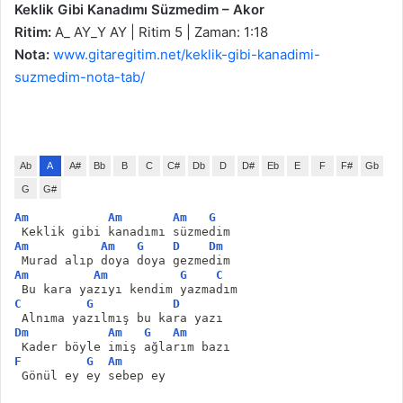
Keklik Gibi Kanadımı Süzmedim – Akor
Ritim:
A_ AY_Y AY | Ritim 5 | Zaman: 1:18
Nota:
www.gitaregitim.net/keklik-gibi-kanadimi-
suzmedim-nota-tab/
Ab
A
A#
Bb
B
C
C#
Db
D
D#
Eb
E
F
F#
Gb
G
G#
Am
Am
Am
G
 Keklik gibi kanadımı süzmedim
Am
Am
G
D
Dm
 Murad alıp doya doya gezmedim
Am
Am
G
C
 Bu kara yazıyı kendim yazmadım
C
G
D
 Alnıma yazılmış bu kara yazı
Dm
Am
G
Am
 Kader böyle imiş ağlarım bazı
F
G
Am
 Gönül ey ey sebep ey