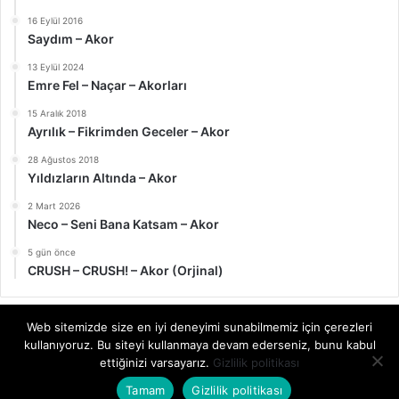
16 Eylül 2016
Saydım – Akor
13 Eylül 2024
Emre Fel – Naçar – Akorları
15 Aralık 2018
Ayrılık – Fikrimden Geceler – Akor
28 Ağustos 2018
Yıldızların Altında – Akor
2 Mart 2026
Neco – Seni Bana Katsam – Akor
5 gün önce
CRUSH – CRUSH! – Akor (Orjinal)
Web sitemizde size en iyi deneyimi sunabilmemiz için çerezleri
kullanıyoruz. Bu siteyi kullanmaya devam ederseniz, bunu kabul
© Telif Hakkı 2026, Tüm Hakları Saklıdır | akor.gitaregitim.net |
ettiğinizi varsayarız.
Gizlilik politikası
Gitar ve her türlü eşlik çalgısı için akorlar
Tamam
Gizlilik politikası