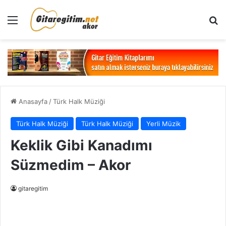
Menü
Ar
Anasayfa
/
Türk Halk Müziği
Türk Halk Müziği
Türk Halk Müziği
Yerli Müzik
Keklik Gibi Kanadımı
Süzmedim – Akor
gitaregitim