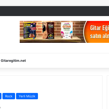
Gitaregitim.net
Rock
Yerli Müzik
r