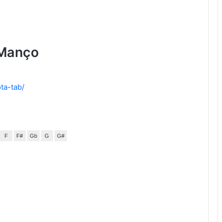
 Manço
ta-tab/
F
F#
Gb
G
G#