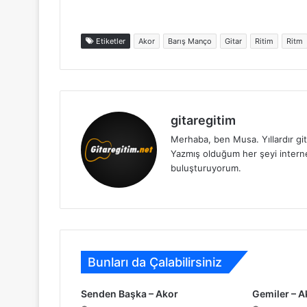
Etiketler
Akor
Barış Manço
Gitar
Ritim
Ritm
gitaregitim
Merhaba, ben Musa. Yıllardır git
Yazmış olduğum her şeyi internet 
buluşturuyorum.
Bunları da Çalabilirsiniz
Senden Başka – Akor
Gemiler – A