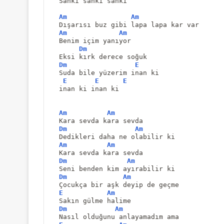
Sanki sanki sanki
Am
Am
Dışarısı buz gibi lapa lapa kar var
Am
Am
Benim içim yanıyor
Dm
Eksi kırk derece soğuk
Dm
E
Suda bile yüzerim inan ki
E
E
E
inan ki inan ki
Am
Am
Kara sevda kara sevda
Dm
Am
Dedikleri daha ne olabilir ki
Am
Am
Kara sevda kara sevda
Dm
Am
Seni benden kim ayırabilir ki
Dm
Am
Çocukça bir aşk deyip de geçme
E
Am
Sakın gülme halime
Dm
Am
Nasıl olduğunu anlayamadım ama