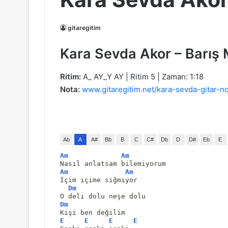
gitaregitim
Kara Sevda Akor – Barış
Ritim:
A_ AY_Y AY | Ritim 5 | Zaman: 1:18
Nota:
www.gitaregitim.net/kara-sevda-gitar-no
Ab
A
A#
Bb
B
C
C#
Db
D
D#
Eb
E
Am
Am
Nasıl anlatsam bilemiyorum
Am
Am
İçim içime sığmıyor
Dm
O deli dolu neşe dolu
Dm
Kişi ben değilim
E
E
E
E