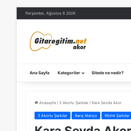
Perşembe, Ağustos 6 2026
Ana Sayfa
Kategoriler
Sitede ne nedir?
Anasayfa
/
3 Akorlu Şarkılar
/
Kara Sevda Akor
3 Akorlu Şarkılar
Barış Manço
Ritimli Şarkılar
Kara Sevda Ako