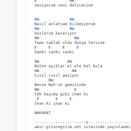
E
Am
Seviyorum seni delicesine
Am
Am
Nasıl anlatsam bilemiyorum
Am
Am
Gözlerim kararıyor
Dm
Dm
Tepe taklak oldu dünya tersine
E
E
E
E
Sanki sanki sanki
Am
Am
Bütün aşıklar el ele kol kola
Am
Am
Cıvıl cıvıl geziyor
Dm
Bense Nuh'un gemisinde
Dm
E
Tek başıma gibi inan ki
E
E
E
İnan ki inan ki
NAKARAT
----------------------o------------------
akor.gitaregitim.net sitesinde yayınlanmı