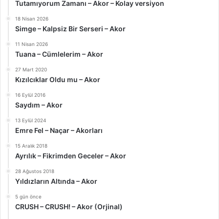
Tutamıyorum Zamanı – Akor – Kolay versiyon
18 Nisan 2026
Simge – Kalpsiz Bir Serseri – Akor
11 Nisan 2026
Tuana – Cümlelerim – Akor
27 Mart 2020
Kızılcıklar Oldu mu – Akor
16 Eylül 2016
Saydım – Akor
13 Eylül 2024
Emre Fel – Naçar – Akorları
15 Aralık 2018
Ayrılık – Fikrimden Geceler – Akor
28 Ağustos 2018
Yıldızların Altında – Akor
5 gün önce
CRUSH – CRUSH! – Akor (Orjinal)