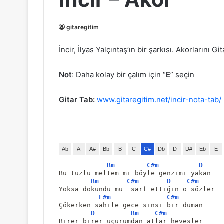
gitaregitim
İncir, İlyas Yalçıntaş’ın bir şarkısı. Akorlarını Gi
Not
: Daha kolay bir çalım için “
E
” seçin
Gitar Tab:
www.gitaregitim.net/incir-nota-tab/
Ab
A
A#
Bb
B
C
C#
Db
D
D#
Eb
E
Bm
C#m
D
Bu tuzlu meltem mi böyle genzimi yakan
Bm
C#m
D
C#m
Yoksa dokundu mu  sarf ettiğin o sözler
F#m
C#m
Çökerken sahile gece sinsi bir duman
D
Bm
C#m
Birer birer uçurumdan atlar hevesler