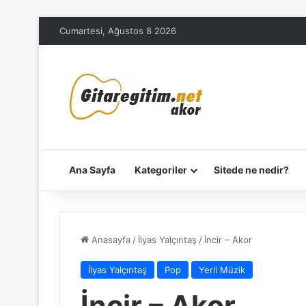
Cumartesi, Ağustos 8 2026
Ana Sayfa
Kategoriler
Sitede ne nedir?
Anasayfa
/
İlyas Yalçıntaş
/
İncir – Akor
İlyas Yalçıntaş
Pop
Yerli Müzik
İncir – Akor