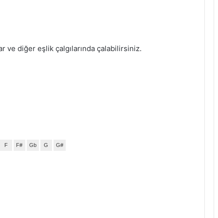
tar ve diğer eşlik çalgılarında çalabilirsiniz.
F
F#
Gb
G
G#