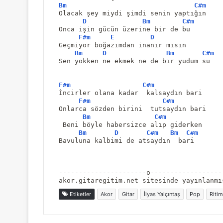
Bm
C#m
Olacak şey miydi şimdi senin yaptığın
D
Bm
C#m
Onca işin gücün üzerine bir de bu
F#m
E
D
Geçmiyor boğazımdan inanır mısın
Bm
D
Bm
C#m
Sen yokken ne ekmek ne de bir yudum su
F#m
C#m
İncirler olana kadar  kalsaydın bari
F#m
C#m
Onlarca sözden birini  tutsaydın bari 
Bm
C#m
 Beni böyle habersizce alıp giderken
Bm
D
C#m
Bm
C#m
Bavuluna kalbimi de atsaydın  bari
----------------------o------------------
akor.gitaregitim.net sitesinde yayınlanmı
Etiketler
Akor
Gitar
İlyas Yalçıntaş
Pop
Ritim