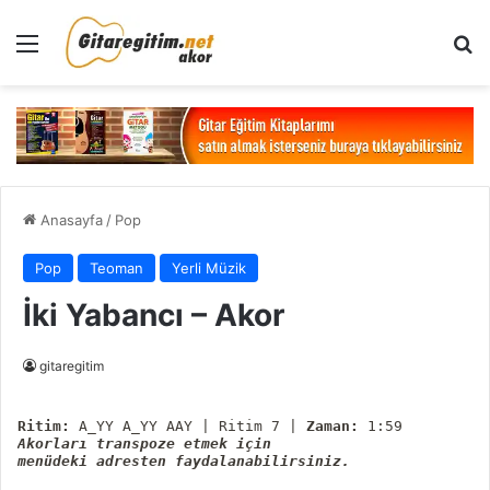
Menü
Ar
Anasayfa
/
Pop
Pop
Teoman
Yerli Müzik
İki Yabancı – Akor
gitaregitim
Ritim:
 A_YY A_YY AAY | Ritim 7 | 
Zaman:
Akorları transpoze etmek için

menüdeki adresten faydalanabilirsiniz.