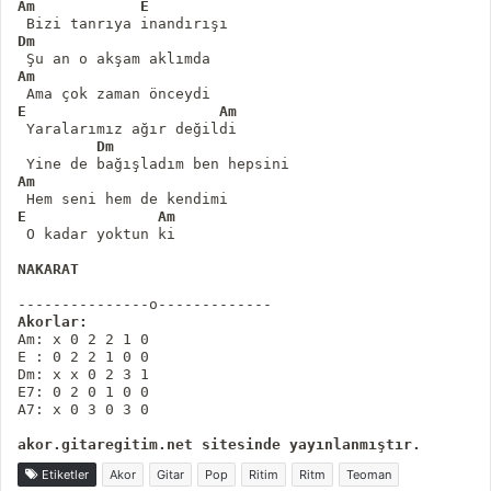
Dm
Am
 Yaralarımız ağır değildi

Dm
Am
 O kadar yoktun ki

NAKARAT
Akorlar:
Am: x 0 2 2 1 0

E : 0 2 2 1 0 0  

Dm: x x 0 2 3 1

E7: 0 2 0 1 0 0

Etiketler
Akor
Gitar
Pop
Ritim
Ritm
Teoman