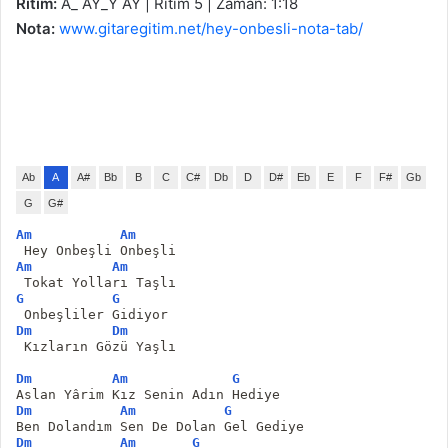
Ritim:
A_ AY_Y AY | Ritim 5 | Zaman: 1:18
Nota:
www.gitaregitim.net/hey-onbesli-nota-tab/
Ab
A
A#
Bb
B
C
C#
Db
D
D#
Eb
E
F
F#
Gb
G
G#
Am
Am
 Hey Onbeşli Onbeşli
Am
Am
 Tokat Yolları Taşlı
G
G
 Onbeşliler Gidiyor
Dm
Dm
 Kızların Gözü Yaşlı
Dm
Am
G
Aslan Yârim Kız Senin Adın Hediye
Dm
Am
G
Ben Dolandım Sen De Dolan Gel Gediye
Dm
Am
G