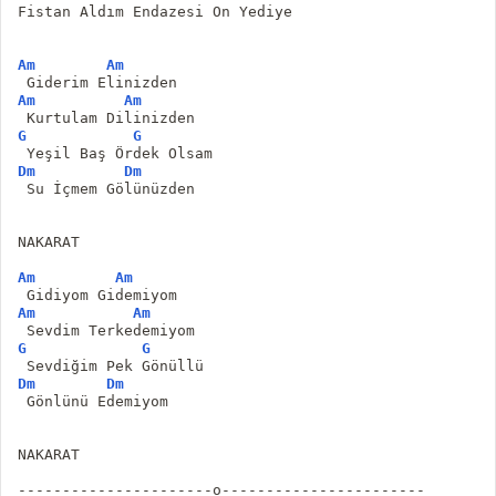
Fistan Aldım Endazesi On Yediye
Am
Am
 Giderim Elinizden
Am
Am
 Kurtulam Dilinizden
G
G
 Yeşil Baş Ördek Olsam
Dm
Dm
 Su İçmem Gölünüzden
NAKARAT
Am
Am
 Gidiyom Gidemiyom
Am
Am
 Sevdim Terkedemiyom
G
G
 Sevdiğim Pek Gönüllü
Dm
Dm
 Gönlünü Edemiyom
NAKARAT
----------------------o-----------------------