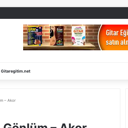
Gitaregitim.net
üm – Akor
ı Gönlüm – Akor