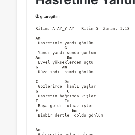
gitaregitim
Ritim: A AY_Y AY   Ritim 5  Zaman: 1:18
Am
 Hasretinle yandı gönlüm 

G
Am
Dm
G
Am
 Düze indi  şimdi gönlüm 

C
Dm
G
C
F
Em
F
Em
 Binbir dertle  doldu gönlüm 

Am
 Gelecektin gelmez oldun 
