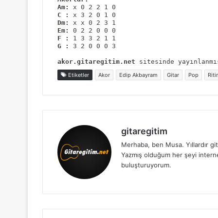
Am:
C :
Dm:
Em:
F :
G :
 3 2 0 0 0 3

akor.gitaregitim.net
Etiketler
Akor
Edip Akbayram
Gitar
Pop
Rit
gitaregitim
Merhaba, ben Musa. Yıllardır git
Yazmış olduğum her şeyi internet 
buluşturuyorum.