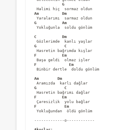
G
Am
Dm
G
Am
 Yokluğunla  soldu gönlüm 

C
Dm
G
C
F
Em
F
Em
 Binbir dertle  doldu gönlüm 

Am
Dm
G
C
F
Em
F
Em
 Yokluğundan  öldü gönlüm

-------------o------------
