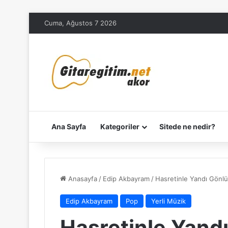
Cuma, Ağustos 7 2026
Ana Sayfa
Kategoriler
Sitede ne nedir?
Anasayfa
/
Edip Akbayram
/
Hasretinle Yandı Gönl
Edip Akbayram
Pop
Yerli Müzik
Hasretinle Yand