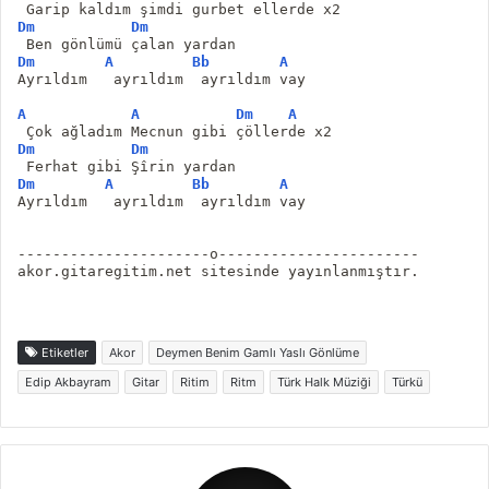
 Garip kaldım şimdi gurbet ellerde x2
Dm
Dm
 Ben gönlümü çalan yardan 
Dm
A
Bb
A
Ayrıldım   ayrıldım  ayrıldım vay 
A
A
Dm
A
 Çok ağladım Mecnun gibi çöllerde x2
Dm
Dm
 Ferhat gibi Şîrin yardan 
Dm
A
Bb
A
Ayrıldım   ayrıldım  ayrıldım vay
----------------------o-----------------------
akor.gitaregitim.net sitesinde yayınlanmıştır.
Etiketler
Akor
Deymen Benim Gamlı Yaslı Gönlüme
Edip Akbayram
Gitar
Ritim
Ritm
Türk Halk Müziği
Türkü