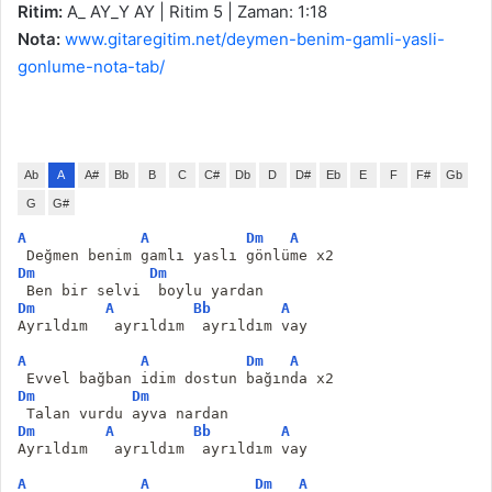
Ritim:
A_ AY_Y AY | Ritim 5 | Zaman: 1:18
Nota:
www.gitaregitim.net/deymen-benim-gamli-yasli-
gonlume-nota-tab/
Ab
A
A#
Bb
B
C
C#
Db
D
D#
Eb
E
F
F#
Gb
G
G#
A
A
Dm
A
 Değmen benim gamlı yaslı gönlüme x2
Dm
Dm
 Ben bir selvi  boylu yardan 
Dm
A
Bb
A
Ayrıldım   ayrıldım  ayrıldım vay 
A
A
Dm
A
 Evvel bağban idim dostun bağında x2
Dm
Dm
 Talan vurdu ayva nardan 
Dm
A
Bb
A
Ayrıldım   ayrıldım  ayrıldım vay
A
A
Dm
A