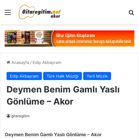
Menü
Ar
Anasayfa
/
Edip Akbayram
Edip Akbayram
Türk Halk Müziği
Yerli Müzik
Deymen Benim Gamlı Yaslı
Gönlüme – Akor
gitaregitim
Deymen Benim Gamlı Yaslı Gönlüme – Akor