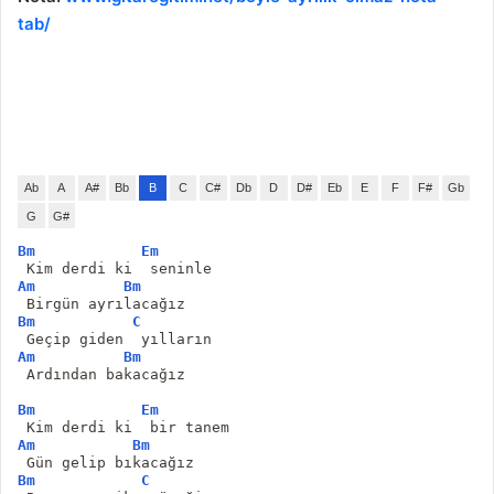
tab/
Ab
A
A#
Bb
B
C
C#
Db
D
D#
Eb
E
F
F#
Gb
G
G#
Bm
Em
 Kim derdi ki  seninle
Am
Bm
 Birgün ayrılacağız
Bm
C
 Geçip giden  yılların
Am
Bm
 Ardından bakacağız
Bm
Em
 Kim derdi ki  bir tanem
Am
Bm
 Gün gelip bıkacağız
Bm
C