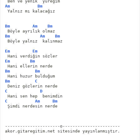
 Ben ve yenik  yüreğim
Am
Bm
 Yalnız mı kalacağız
Bm
Am
Bm
 Böyle ayrılık olmaz
Bm
Am
Bm
 Böyle yalnız  kalınmaz
Em
Em
 Hani verdiğin sözler
Em
Bm
 Hani ellerin nerde
Bm
Bm
 Hani huzur bulduğum
Bm
C
 Deniz gözlerin nerde
C
D
 Hani sen hep  benimdin
C
Am
Bm
 Şimdi nerdesin nerde
----------------------o-----------------------
akor.gitaregitim.net sitesinde yayınlanmıştır.