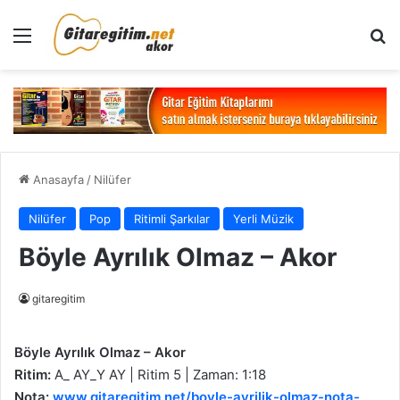
Menü
Ar
Anasayfa
/
Nilüfer
Nilüfer
Pop
Ritimli Şarkılar
Yerli Müzik
Böyle Ayrılık Olmaz – Akor
gitaregitim
Böyle Ayrılık Olmaz – Akor
Ritim:
A_ AY_Y AY | Ritim 5 | Zaman: 1:18
Nota:
www.gitaregitim.net/boyle-ayrilik-olmaz-nota-