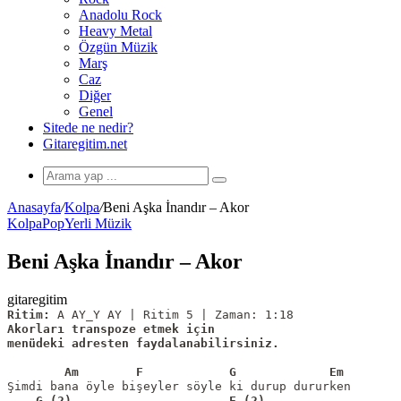
Anadolu Rock
Heavy Metal
Özgün Müzik
Marş
Caz
Diğer
Genel
Sitede ne nedir?
Gitaregitim.net
Arama
yap
Anasayfa
/
Kolpa
/
Beni Aşka İnandır – Akor
...
Kolpa
Pop
Yerli Müzik
Beni Aşka İnandır – Akor
gitaregitim
Ritim:
Akorları transpoze etmek için

menüdeki adresten faydalanabilirsiniz.
        Am        F            G             Em
    G (2)                      F (2)