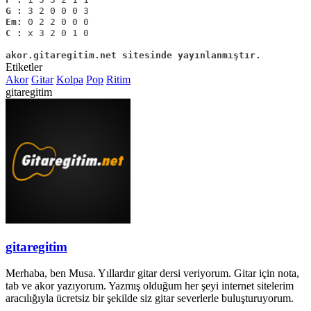
G :
Em:
C :
 x 3 2 0 1 0

akor.gitaregitim.net sitesinde yayınlanmıştır.
Etiketler
Akor
Gitar
Kolpa
Pop
Ritim
gitaregitim
gitaregitim
Merhaba, ben Musa. Yıllardır gitar dersi veriyorum. Gitar için nota,
tab ve akor yazıyorum. Yazmış olduğum her şeyi internet sitelerim
aracılığıyla ücretsiz bir şekilde siz gitar severlerle buluşturuyorum.