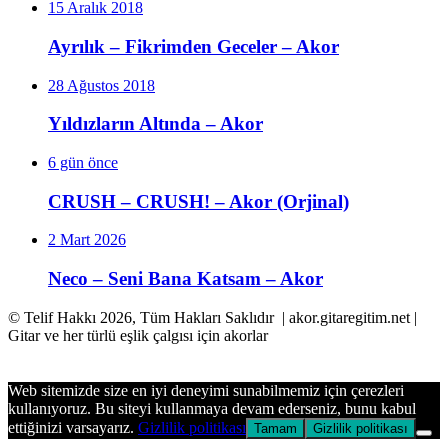
15 Aralık 2018
Ayrılık – Fikrimden Geceler – Akor
28 Ağustos 2018
Yıldızların Altında – Akor
6 gün önce
CRUSH – CRUSH! – Akor (Orjinal)
2 Mart 2026
Neco – Seni Bana Katsam – Akor
© Telif Hakkı 2026, Tüm Hakları Saklıdır | akor.gitaregitim.net |
Gitar ve her türlü eşlik çalgısı için akorlar
Başa
dön
Web sitemizde size en iyi deneyimi sunabilmemiz için çerezleri
tuşu
kullanıyoruz. Bu siteyi kullanmaya devam ederseniz, bunu kabul
ettiğinizi varsayarız.
Gizlilik politikası
Tamam
Gizlilik politikası