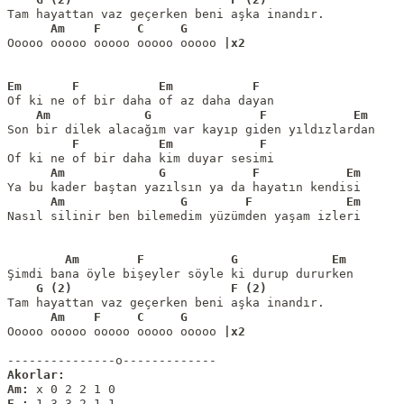
Ooooo ooooo ooooo ooooo ooooo 
|x2
Em       F           Em           F
    Am             G               F            Em
      Am             G            F            Em
      Am                G        F             Em
Nasıl silinir ben bilemedim yüzümden yaşam izleri

        Am        F            G             Em
    G (2)                      F (2)
Ooooo ooooo ooooo ooooo ooooo 
|x2
Akorlar:
Am: 
x 0 2 2 1 0
F :