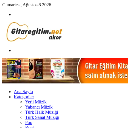
Cumartesi, Ağustos 8 2026
Menü
Arama
yap
...
Ana Sayfa
Kategoriler
Yerli Müzik
Yabancı Müzik
Türk Halk Müziği
Türk Sanat Müziği
Pop
Rock