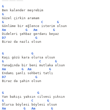
G
Ben kalender meşrebim
G
Güzel çirkin aramam
G
C
G
Gönlüme bir eğlence isterim olsun
Am
G
Am
G
Dideleri şehbaz gerdanı beyaz
D7
G
Biraz da nazlı olsun
G
G
Kaşı gözü kara olursa olsun
G
C
G
Yanağında bir beni mutlaka olsun
Am
G
Am
G
Endamı şanlı sohbeti tatlı
D7
G
Biraz da şahin olsun
G
G
Yan bakışı yaksın cilvesi yıksın
G
C
G
Olursa böylesi böylesi olsun
Am
G
Am
G