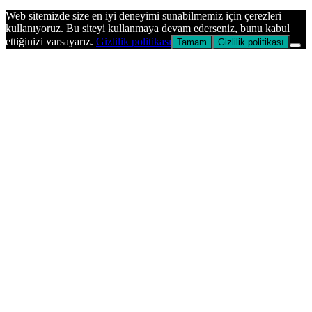
Başa
dön
Web sitemizde size en iyi deneyimi sunabilmemiz için çerezleri
tuşu
kullanıyoruz. Bu siteyi kullanmaya devam ederseniz, bunu kabul
ettiğinizi varsayarız.
Gizlilik politikası
Tamam
Gizlilik politikası