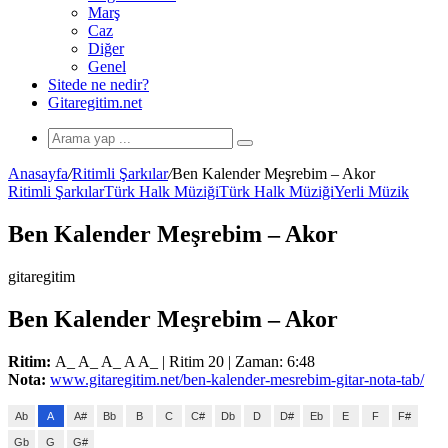
Marş
Caz
Diğer
Genel
Sitede ne nedir?
Gitaregitim.net
Arama
yap
Anasayfa
/
Ritimli Şarkılar
/
Ben Kalender Meşrebim – Akor
...
Ritimli Şarkılar
Türk Halk Müziği
Türk Halk Müziği
Yerli Müzik
Ben Kalender Meşrebim – Akor
gitaregitim
Ben Kalender Meşrebim – Akor
Ritim:
A_ A_ A_ A A_ | Ritim 20 | Zaman: 6:48
Nota:
www.gitaregitim.net/ben-kalender-mesrebim-gitar-nota-tab/
Ab
A
A#
Bb
B
C
C#
Db
D
D#
Eb
E
F
F#
Gb
G
G#