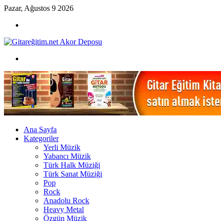
Pazar, Ağustos 9 2026
Menü
Arama
yap
...
Ana Sayfa
Kategoriler
Yerli Müzik
Yabancı Müzik
Türk Halk Müziği
Türk Sanat Müziği
Pop
Rock
Anadolu Rock
Heavy Metal
Özgün Müzik