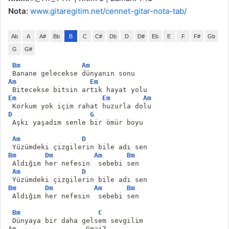
Nota:
www.gitaregitim.net/cennet-gitar-nota-tab/
Ab
A
A#
Bb
B
C
C#
Db
D
D#
Eb
E
F
F#
Gb
G
G#
Bm
Am
 Banane gelecekse dünyanın sonu
Am
Em
 Bitecekse bitsin artık hayat yolu
Em
Em
Am
 Korkum yok içim rahat huzurla dolu
D
G
 Aşkı yaşadım senle bir ömür boyu
Am
D
 Yüzümdeki çizgilerin bile adı sen
Bm
Dm
Am
Bm
 Aldığım her nefesin  sebebi sen
Am
D
 Yüzümdeki çizgilerin bile adı sen
Bm
Dm
Am
Bm
 Aldığım her nefesin  sebebi sen
Bm
C
 Dünyaya bir daha gelsem sevgilim
Am                 Gmaj7