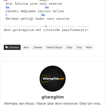
 Arar bulurum yine seni severim
Bm
Am
 Cenneti değişmem saçının teline
C
Bm
 Ömrümün yettiği kadar seni severim
----------------------o-----------------------
akor.gitaregitim.net sitesinde yayınlanmıştır.
Etiketler
Akor
Cennet
Ferhat Göçer
Gitar
Pop
Ritm
gitaregitim
Merhaba, ben Musa. Yıllardır gitar dersi veriyorum. Gitar için nota,