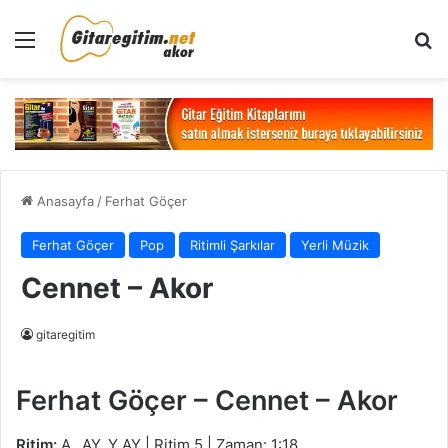
Menü
Ar
Anasayfa
/
Ferhat Göçer
Ferhat Göçer
Pop
Ritimli Şarkılar
Yerli Müzik
Cennet – Akor
gitaregitim
Ferhat Göçer – Cennet – Akor
Ritim:
A_ AY_Y AY | Ritim 5 | Zaman: 1:18