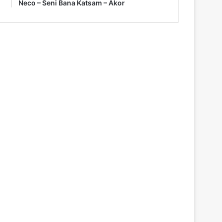
Neco – Seni Bana Katsam – Akor