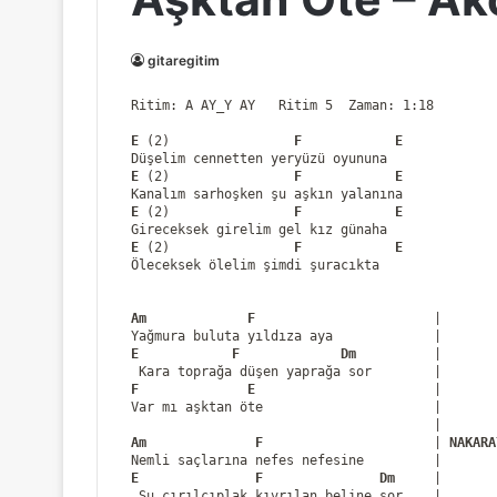
gitaregitim
Ritim: A AY_Y AY   Ritim 5  Zaman: 1:18

E
 (2)                
F            E
E
 (2)                
F            E
E
 (2)                
F            E
E
 (2)                
F            E
Öleceksek ölelim şimdi şuracıkta

Am             F
                       |

E            F             Dm
          |

F              E
                       |

Var mı aşktan öte                      |  

Am              F
                      | 
NAKARA
E               F               Dm
     |
