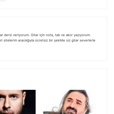
ar dersi veriyorum. Gitar için nota, tab ve akor yazıyorum.
sitelerim aracılığıyla ücretsiz bir şekilde siz gitar severlerle