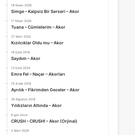
18 Nisan 2026
Simge – Kalpsiz Bir Serseri – Akor
11 Nisan 2026
Tuana – Cümlelerim – Akor
27 Mart 2020
Kızılcıklar Oldu mu – Akor
16 Eylül 2016
Saydım – Akor
13 Eylül 2024
Emre Fel – Naçar – Akorları
15 Aralık 2018
Ayrılık – Fikrimden Geceler – Akor
28 Ağustos 2018
Yıldızların Altında – Akor
6 gün önce
CRUSH – CRUSH! – Akor (Orjinal)
2 Mart 2026