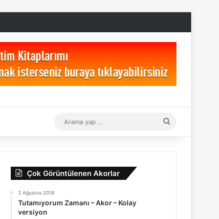
Arama
yap
...
Çok Görüntülenen Akorlar
2 Ağustos 2018
Tutamıyorum Zamanı – Akor – Kolay
versiyon