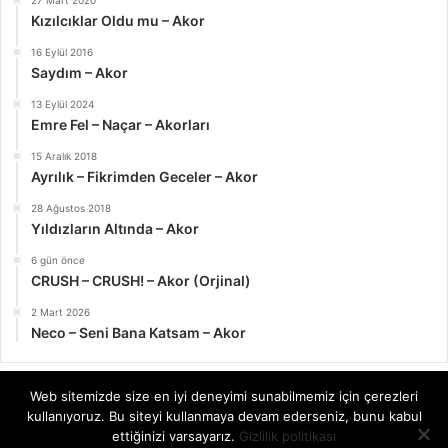
Kızılcıklar Oldu mu – Akor
16 Eylül 2016
Saydım – Akor
13 Eylül 2024
Emre Fel – Naçar – Akorları
15 Aralık 2018
Ayrılık – Fikrimden Geceler – Akor
28 Ağustos 2018
Yıldızların Altında – Akor
6 gün önce
CRUSH – CRUSH! – Akor (Orjinal)
2 Mart 2026
Neco – Seni Bana Katsam – Akor
Web sitemizde size en iyi deneyimi sunabilmemiz için çerezleri
kullanıyoruz. Bu siteyi kullanmaya devam ederseniz, bunu kabul
© Telif Hakkı 2026, Tüm Hakları Saklıdır | akor.gitaregitim.net |
ettiğinizi varsayarız.
Gizlilik politikası