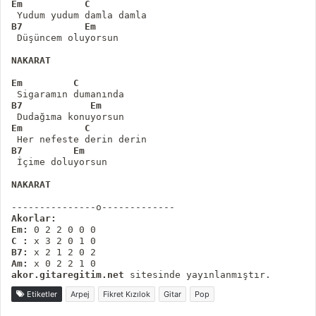
Em           C
B7           Em
 Düşüncem oluyorsun

NAKARAT
Em         C
B7            Em
Em           C
B7         Em
 İçime doluyorsun

NAKARAT

Akorlar:

Em: 
0 2 2 0 0 0
C : 
x 3 2 0 1 0
B7: 
Am:
akor.gitaregitim.net
 sitesinde yayınlanmıştır.
Etiketler
Arpej
Fikret Kızılok
Gitar
Pop