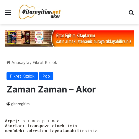
Menü
Ar
Anasayfa
/
Fikret Kızılok
Fikret Kızılok
Pop
Zaman Zaman – Akor
gitaregitim
Arpej:
Akorları transpoze etmek için

menüdeki adresten faydalanabilirsiniz.