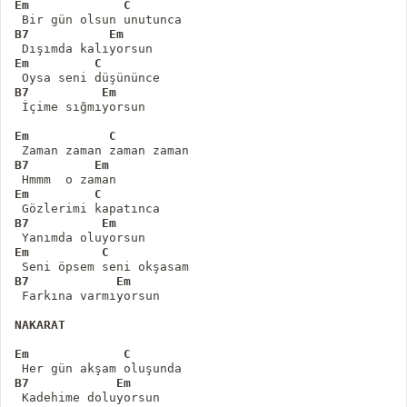
Em             C
B7           Em
Em         C
B7          Em
 İçime sığmıyorsun
Em           C
B7         Em
 Hmmm  o zaman
Em         C
B7          Em
Em          C
B7            Em
 Farkına varmıyorsun

NAKARAT
Em             C
B7            Em