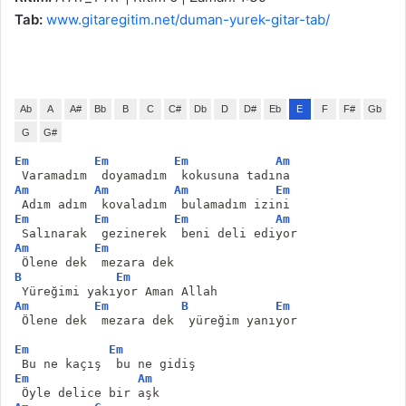
Tab:
www.gitaregitim.net/duman-yurek-gitar-tab/
Ab
A
A#
Bb
B
C
C#
Db
D
D#
Eb
E
F
F#
Gb
G
G#
Em
Em
Em
Am
 Varamadım  doyamadım  kokusuna tadına
Am
Am
Am
Em
 Adım adım  kovaladım  bulamadım izini
Em
Em
Em
Am
 Salınarak  gezinerek  beni deli ediyor
Am
Em
 Ölene dek  mezara dek
B
Em
 Yüreğimi yakıyor Aman Allah
Am
Em
B
Em
 Ölene dek  mezara dek  yüreğim yanıyor
Em
Em
 Bu ne kaçış  bu ne gidiş
Em
Am
 Öyle delice bir aşk