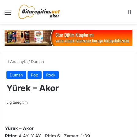
Menü
Ar
Anasayfa
/
Duman
Duman
Pop
Rock
Yürek – Akor
gitaregitim
Yürek – Akor
Ritim:
A AY_Y AY | Ritim 6 | Zaman: 1:39