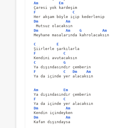
Am
Em
Çaresi yok kardeşim
F
C
Her akşam böyle içip kederlenip
Dm
Am
 Mutsuz olacaksın
Dm
Am
G
Am
Meyhane masalarında kahrolacaksın
C
E
Şiirlerle şarkılarla
F
C
Kendini avutacaksın
C
G
Ya dışındasındır çemberin
F
C
Dm
Am
Ya da içinde yer alacaksın
Am
Em
Ya dışındasındır çemberin
F
C
Ya da içinde yer alacaksın
Dm
Am
Kendin içindeyken
Dm
Am
Kafan dışındaysa