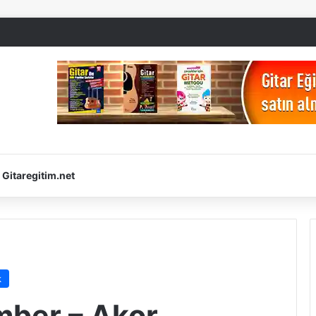
Gitaregitim.net
k
mber – Akor