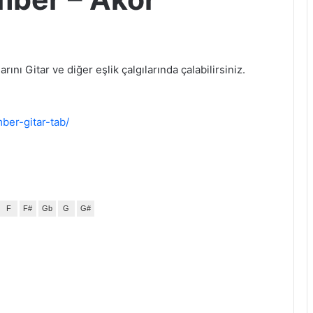
ını Gitar ve diğer eşlik çalgılarında çalabilirsiniz.
ber-gitar-tab/
F
F#
Gb
G
G#