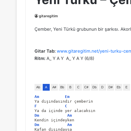
gitaregitim
Çember, Yeni Türkü grubunun bir şarkısı. Akorlar
Gitar Tab:
www.gitaregitim.net/yeni-turku-cem
Ritm:
A_ Y A Y A_ Y A Y (6/8)
Ab
A
A#
Bb
B
C
C#
Db
D
D#
Eb
E
Am
Em
Ya dışındasındır çemberin
F
C
Ya da içinde yer alacaksın
Dm
Am
Kendin içindeyken
Dm
Am
Kafan dışındaysa