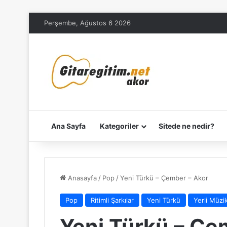
Perşembe, Ağustos 6 2026
Ana Sayfa
Kategoriler
Sitede ne nedir?
Anasayfa
/
Pop
/
Yeni Türkü – Çember – Akor
Pop
Ritimli Şarkılar
Yeni Türkü
Yerli Müzi
Yeni Türkü – Çe