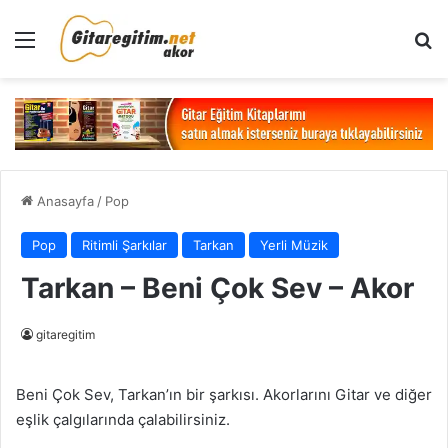
Menü
Ar
Anasayfa
/
Pop
Pop
Ritimli Şarkılar
Tarkan
Yerli Müzik
Tarkan – Beni Çok Sev – Akor
gitaregitim
Beni Çok Sev, Tarkan’ın bir şarkısı. Akorlarını Gitar ve diğer
eşlik çalgılarında çalabilirsiniz.