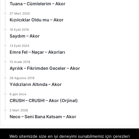
Tuana – Cümlelerim – Akor
27 Mart 2020
Kızılcıklar Oldu mu – Akor
16 Eylül 2016
Saydım – Akor
13 Eylül 2024
Emre Fel – Naçar – Akorları
15 Aralık 2018
Ayrılık – Fikrimden Geceler – Akor
28 Ağustos 2018
Yıldızların Altında – Akor
6 gün önce
CRUSH – CRUSH! – Akor (Orjinal)
2 Mart 2026
Neco – Seni Bana Katsam – Akor
Web sitemizde size en iyi deneyimi sunabilmemiz için çerezleri