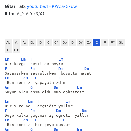
Gitar Tab:
youtu.be/1HKWZa-3-uw
Ritm:
A_Y A Y (3/4)
Ab
A
A#
Bb
B
C
C#
Db
D
D#
Eb
E
F
F#
Gb
G
G#
Em
Em
F
Em
Bir kavga  nasıl da hoyrat
F
Em
Dm
Dm
Savaşırken savrulurken  büyüttü hayat
Em
Am
G
F
 Ben sensiz  yapayalnızdım
Am
G
Dm
Em
Suyum oldu aşım oldu ama aşksızdım
Em
Em
F
Em
Bir vurgundu  geçtiğim yollar
F
Em
Dm
Dm
Düşe kalka yaşanırmış öğretir yıllar
Em
Am
G
F
 Ben sensiz  her şeye sustum 
Am
G
Dm
Em