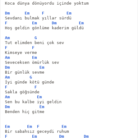
Koca dünya dönüyordu içinde yoktum
Dm
Em
F
Em
Sevdanı bulmak yıllar sürdü
F
Em
Dm
Em
Hoş geldin gönlüme kaderim güldü 
Am
G
Tut elimden beni çok sev 
F
F
Kimseye verme
Am
Em
Seveceksen ömürlük sev 
Dm
Em
Bir günlük sevme
Am
G
İyi günde kötü günde
F
F
Sakla göğsünde
Am
Em
Sen bu kalbe iyi geldin
Dm
Em
Benden hiç gitme
Em
Em
F
Em
Bir sabahsız geceydi ruhum
F
Em
Dm
Dm