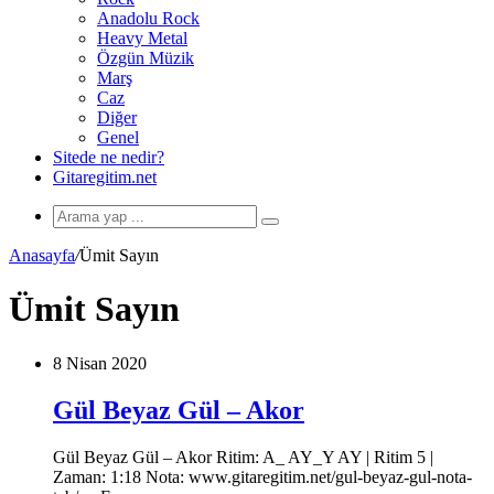
Anadolu Rock
Heavy Metal
Özgün Müzik
Marş
Caz
Diğer
Genel
Sitede ne nedir?
Gitaregitim.net
Arama
yap
Anasayfa
/
Ümit Sayın
...
Ümit Sayın
8 Nisan 2020
Gül Beyaz Gül – Akor
Gül Beyaz Gül – Akor Ritim: A_ AY_Y AY | Ritim 5 |
Zaman: 1:18 Nota: www.gitaregitim.net/gul-beyaz-gul-nota-