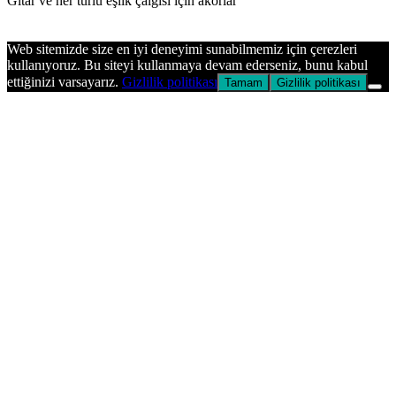
Gitar ve her türlü eşlik çalgısı için akorlar
Başa
dön
Web sitemizde size en iyi deneyimi sunabilmemiz için çerezleri
tuşu
kullanıyoruz. Bu siteyi kullanmaya devam ederseniz, bunu kabul
ettiğinizi varsayarız.
Gizlilik politikası
Tamam
Gizlilik politikası