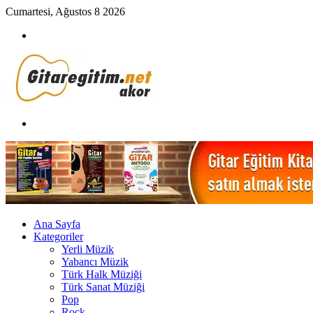
Cumartesi, Ağustos 8 2026
Menü
Arama
yap
...
Ana Sayfa
Kategoriler
Yerli Müzik
Yabancı Müzik
Türk Halk Müziği
Türk Sanat Müziği
Pop
Rock