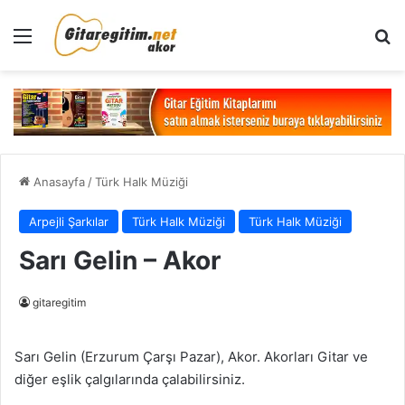
Menü
Ar
Anasayfa
/
Türk Halk Müziği
Arpejli Şarkılar
Türk Halk Müziği
Türk Halk Müziği
Sarı Gelin – Akor
gitaregitim
Sarı Gelin (Erzurum Çarşı Pazar), Akor. Akorları Gitar ve
diğer eşlik çalgılarında çalabilirsiniz.