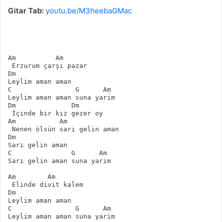
Gitar Tab:
youtu.be/M3heebaGMac
Am          Am

 Erzurum çarşı pazar

Dm  

Leylim aman aman

C                G      Am

Leylim aman aman suna yarim

Dm              Dm

 İçinde bir kız gezer oy

Am           Am 

 Nenen ölsün sarı gelin aman

Dm

Sarı gelin aman

C               G      Am

Sarı gelin aman suna yarim

Am        Am

 Elinde divit kalem

Dm  

Leylim aman aman

C                G      Am

Leylim aman aman suna yarim
