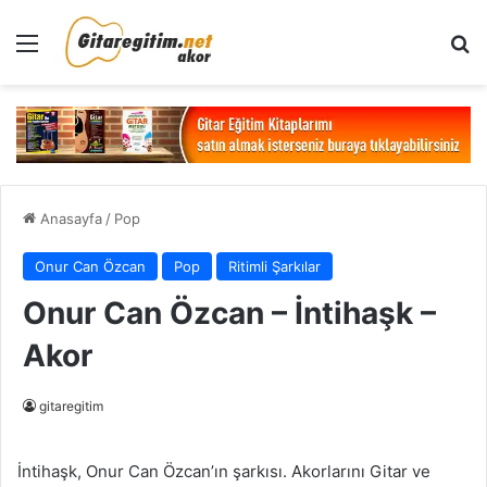
Menü
Ar
Anasayfa
/
Pop
Onur Can Özcan
Pop
Ritimli Şarkılar
Onur Can Özcan – İntihaşk –
Akor
gitaregitim
İntihaşk, Onur Can Özcan’ın şarkısı. Akorlarını Gitar ve