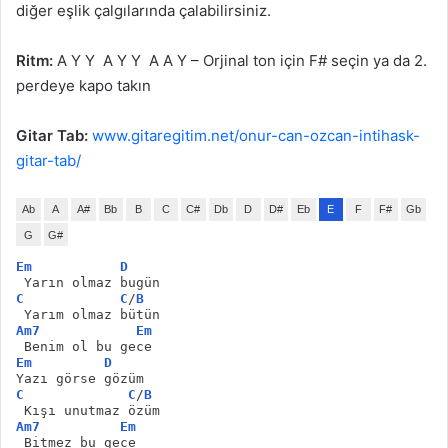
diğer eşlik çalgılarında çalabilirsiniz.
Ritm:
A Y Y A Y Y A A Y – Orjinal ton için F# seçin ya da 2.
perdeye kapo takın
Gitar Tab:
www.gitaregitim.net/onur-can-ozcan-intihask-
gitar-tab/
Ab
A
A#
Bb
B
C
C#
Db
D
D#
Eb
E
F
F#
Gb
G
G#
Em
D
 Yarın olmaz bugün
C
C
/
B
 Yarım olmaz bütün
Am7
Em
 Benim ol bu gece
Em
D
Yazı görse gözüm
C
C
/
B
 Kışı unutmaz özüm
Am7
Em
 Bitmez bu gece