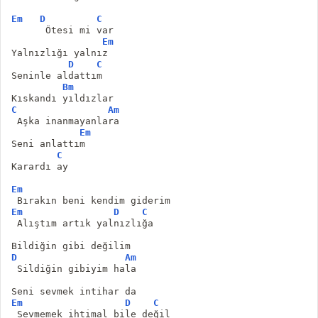
Em
D
C
      Ötesi mi var
Em
Yalnızlığı yalnız
D
C
Seninle aldattım
Bm
Kıskandı yıldızlar
C
Am
 Aşka inanmayanlara
Em
Seni anlattım
C
Karardı ay
Em
 Bırakın beni kendim giderim
Em
D
C
 Alıştım artık yalnızlığa
Bildiğin gibi değilim
D
Am
 Sildiğin gibiyim hala
Seni sevmek intihar da
Em
D
C
 Sevmemek ihtimal bile değil