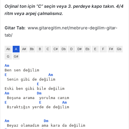
Orjinal ton için “C” seçin veya 3. perdeye kapo takın. 4/4
ritm veya arpej çalmalısınız.
Gitar Tab:
www.gitaregitim.net/mebrure-degilim-gitar-
tab/
Ab
A
A#
Bb
B
C
C#
Db
D
D#
Eb
E
F
F#
Gb
G
G#
Am
Ben sen değilim
E
Am
 Senin gibi de değilim
E
Eski ben gibi bile değilim
Am
Dm
 Boşuna arama  yorulma canım
E
E
Am
 Bıraktığın yerde de değilim
Am
Dm
 Beyaz olamadım ama kara da değilim