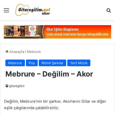
Menü
Ar
Anasayfa
/
Mebrure
Mebrure
Pop
Ritimli Şarkılar
Yerli Müzik
Mebrure – Değilim – Akor
gitaregitim
Değilim, Mebrure’nin bir şarkısı. Akorlarını Gitar ve diğer
eşlik çalgılarında çalabilirsiniz.