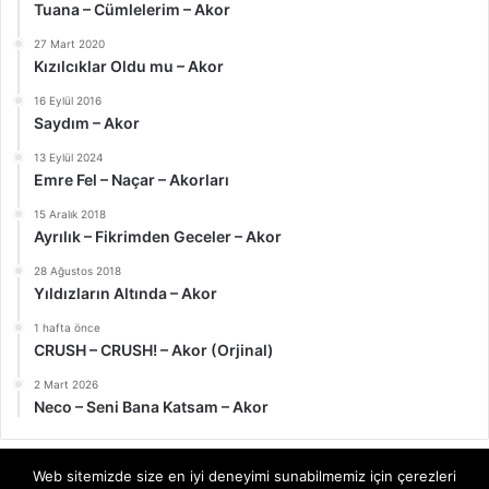
Tuana – Cümlelerim – Akor
27 Mart 2020
Kızılcıklar Oldu mu – Akor
16 Eylül 2016
Saydım – Akor
13 Eylül 2024
Emre Fel – Naçar – Akorları
15 Aralık 2018
Ayrılık – Fikrimden Geceler – Akor
28 Ağustos 2018
Yıldızların Altında – Akor
1 hafta önce
CRUSH – CRUSH! – Akor (Orjinal)
2 Mart 2026
Neco – Seni Bana Katsam – Akor
Web sitemizde size en iyi deneyimi sunabilmemiz için çerezleri