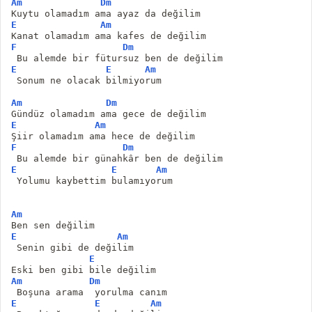
Am
Dm
Kuytu olamadım ama ayaz da değilim
E
Am
Kanat olamadım ama kafes de değilim
F
Dm
 Bu alemde bir fütursuz ben de değilim
E
E
Am
 Sonum ne olacak bilmiyorum
Am
Dm
Gündüz olamadım ama gece de değilim
E
Am
Şiir olamadım ama hece de değilim
F
Dm
 Bu alemde bir günahkâr ben de değilim
E
E
Am
 Yolumu kaybettim bulamıyorum
Am
Ben sen değilim
E
Am
 Senin gibi de değilim
E
Eski ben gibi bile değilim
Am
Dm
 Boşuna arama  yorulma canım
E
E
Am