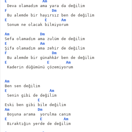
E
Am
 Deva olamadım ama yara da değilim
F
Dm
 Bu alemde bir hayırsız ben de değilim
E
E
Am
 Sonum ne olacak bilmiyorum
Am
Dm
Sefa olamadım ama zulüm de değilim
E
Am
Şifa olamadım ama zehir de değilim
F
Dm
 Bu alemde bir günahkâr ben de değilim
E
E
Am
 Kaderin düğümünü çözemiyorum
Am
Ben sen değilim
E
Am
 Senin gibi de değilim
E
Eski ben gibi bile değilim
Am
Dm
 Boşuna arama  yorulma canım
E
E
Am
 Bıraktığın yerde de değilim