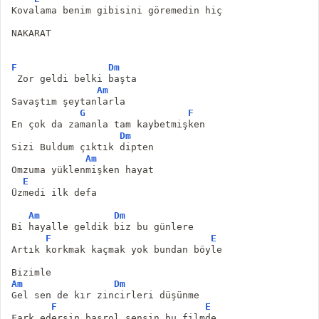
Kovalama benim gibisini göremedin hiç
NAKARAT
F
Dm
 Zor geldi belki başta
Am
Savaştım şeytanlarla 
G
F
En çok da zamanla tam kaybetmişken
Dm
Sizi Buldum çıktık dipten
Am
Omzuma yüklenmişken hayat
E
Üzmedi ilk defa
Am
Dm
Bi hayalle geldik biz bu günlere
F
E
Artık korkmak kaçmak yok bundan böyle
Bizimle 
Am
Dm
Gel sen de kır zincirleri düşünme
F
E
Fark edersin başrol sensin bu filmde