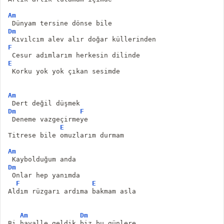
Am
 Dünyam tersine dönse bile
Dm
 Kıvılcım alev alır doğar küllerinden
F
 Cesur adımlarım herkesin dilinde
E
 Korku yok yok çıkan sesimde
Am
 Dert değil düşmek
Dm
F
 Deneme vazgeçirmeye
E
Titrese bile omuzlarım durmam
Am
 Kaybolduğum anda
Dm
 Onlar hep yanımda
F
E
Aldım rüzgarı ardıma bakmam asla
Am
Dm
Bi hayalle geldik biz bu günlere