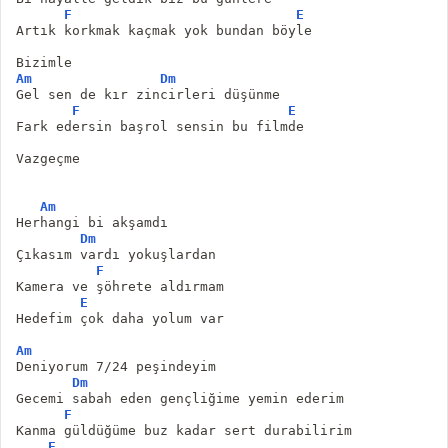
F
E
Artık korkmak kaçmak yok bundan böyle
Bizimle 
Am
Dm
Gel sen de kır zincirleri düşünme
F
E
Fark edersin başrol sensin bu filmde
Vazgeçme
Am
Herhangi bi akşamdı
Dm
Çıkasım vardı yokuşlardan
F
Kamera ve şöhrete aldırmam
E
Hedefim çok daha yolum var
Am
Deniyorum 7/24 peşindeyim
Dm
Gecemi sabah eden gençliğime yemin ederim
F
Kanma güldüğüme buz kadar sert durabilirim
E