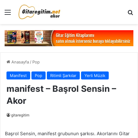
Menü
Ar
Anasayfa
/
Pop
Manifest
Pop
Ritimli Şarkılar
Yerli Müzik
manifest – Başrol Sensin –
Akor
gitaregitim
Başrol Sensin, manifest grubunun şarkısı. Akorlarını Gitar