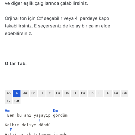
ve diğer eşlik çalgılarında çalabilirsiniz.
Orjinal ton için C# seçebilir veya 4. perdeye kapo
takabilirsiniz. E seçerseniz de kolay bir çalım elde
edebilirsiniz.
Gitar Tab:
Ab
A
A#
Bb
B
C
C#
Db
D
D#
Eb
E
F
F#
Gb
G
G#
Am
Dm
 Ben bu anı yaşayıp gördüm
F
Kalbim deliye döndü
E
Artık artık tutamam içimde