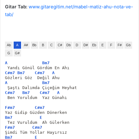
Gitar Tab:
www.gitaregitim.net/mabel-matiz-ahu-nota-ve-
tab/
Ab
A
A#
Bb
B
C
C#
Db
D
D#
Eb
E
F
F#
Gb
G
G#
A
Bm7
 Yandı Gönül Gördüm En Ahı
C#m7
Bm7
C#m7
A
Gözleri Göz  Değil Ahu
A
Bm7
 Şaştı Dalımda Çiçeğim Heyhat
C#m7
Bm7
C#m7
A
 Ben Yoruldum  Yaz Günahı
F#m7
C#m7
Yaz Gidip Güzden Dönerken
Bm7
E
 Tez Vuruldum  Ah Gülerken
F#m7
C#m7
Şimdi Tüm Yollar Hayırsız
Bm7
E