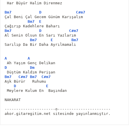
 Har Büyür Halim Direnmez
Bm7
D
C#m7
Çal Beni Çal Gecem Günüm Karışalım
Bm7
E
Çağırıp Kadehlere Baharı
Bm7
D
C#m7
Al Senin Olsun En Sarı Yazlarım
Bm7
E
Bm7
Sarılıp Da Bir Daha Ayrılmamalı
A
A
 Ah Yaşım Genç Delikan
D
Dm
 Düştüm Kaldım Perişan
Bm7
C#m7
Bm7
C#m7
Aşk Bürür   Ruhumu
D
E
 Meylere Kulum En  Başından 
NAKARAT
----------------------o-----------------------
akor.gitaregitim.net sitesinde yayınlanmıştır.