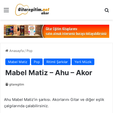
Menü
Ar
Anasayfa
/
Pop
Mabel Matiz
Pop
Ritimli Şarkılar
Yerli Müzik
Mabel Matiz – Ahu – Akor
gitaregitim
Ahu Mabel Matiz’in şarkısı. Akorlarını Gitar ve diğer eşlik
çalgılarında çalabilirsiniz.