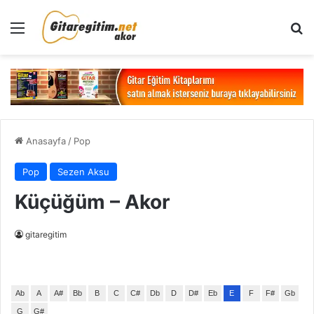
Menü
Ar
Anasayfa
/
Pop
Pop
Sezen Aksu
Küçüğüm – Akor
gitaregitim
Ab
A
A#
Bb
B
C
C#
Db
D
D#
Eb
E
F
F#
Gb
G
G#