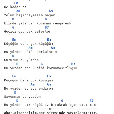
Em
Ne kadar az 
Am
Am
Yolun başındaymışım meğer 
D
D
Elimde yalandan kocaman rengarenk 
G
B7
Geçici oyuncak zaferler 
Em
Em
Küçüğüm daha çok küçüğüm 
Am
Am
Bu yüzden bütün korkularım 
D
Gururum bu yüzden 
D
G
B7
Bu yüzden çocuk gibi korunmasızlığım 
Em
Em
Küçüğüm daha çok küçüğüm 
Am
Am
Bu yüzden sonsuz endişem 
D
Savunmam bu yüzden 
D
G
B7
Bu yüzden bir küçük iz bırakmak için didinmem
akor.gitaregitim.net sitesinde yayınlanmıştır.