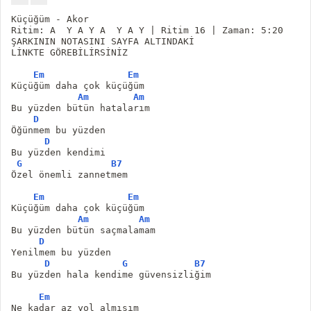
Küçüğüm - Akor
Ritim: A  Y A Y A  Y A Y | Ritim 16 | Zaman: 5:20
ŞARKININ NOTASINI SAYFA ALTINDAKİ
LİNKTE GÖREBİLİRSİNİZ
Em
Em
Küçüğüm daha çok küçüğüm 
Am
Am
Bu yüzden bütün hatalarım 
D
Öğünmem bu yüzden 
D
Bu yüzden kendimi 
G
B7
Özel önemli zannetmem 
Em
Em
Küçüğüm daha çok küçüğüm 
Am
Am
Bu yüzden bütün saçmalamam 
D
Yenilmem bu yüzden  
D
G
B7
Bu yüzden hala kendime güvensizliğim 
Em
Ne kadar az yol almışım 