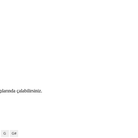
larında çalabilirsiniz.
G
G#