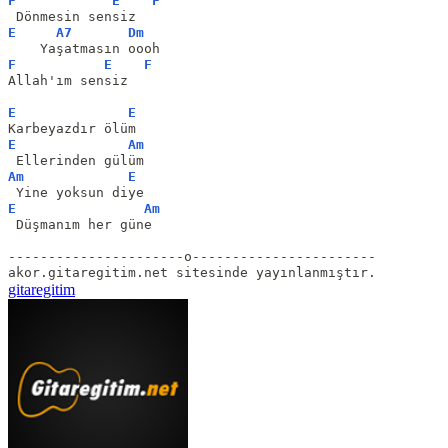
F
E
F
 Dönmesin sensiz
E
A7
Dm
    Yaşatmasın oooh
F
E
F
Allah'ım sensiz
E
E
Karbeyazdır ölüm
E
Am
 Ellerinden gülüm
Am
E
 Yine yoksun diye
E
Am
 Düşmanım her güne
----------------------o-----------------------
akor.gitaregitim.net sitesinde yayınlanmıştır.
gitaregitim