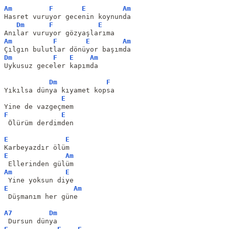
Am
F
E
Am
Hasret vuruyor gecenin koynunda
Dm
F
E
Anılar vuruyor gözyaşlarıma
Am
F
E
Am
Çılgın bulutlar dönüyor başımda
Dm
F
E
Am
Uykusuz geceler kapımda
Dm
F
Yıkılsa dünya kıyamet kopsa
E
Yine de vazgeçmem
F
E
 Ölürüm derdimden
E
E
Karbeyazdır ölüm
E
Am
 Ellerinden gülüm
Am
E
 Yine yoksun diye
E
Am
 Düşmanım her güne
A7
Dm
 Dursun dünya