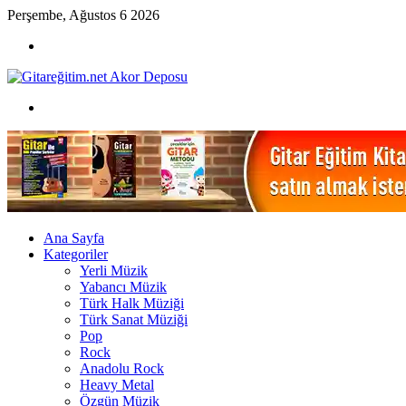
Perşembe, Ağustos 6 2026
Menü
Arama
yap
...
Ana Sayfa
Kategoriler
Yerli Müzik
Yabancı Müzik
Türk Halk Müziği
Türk Sanat Müziği
Pop
Rock
Anadolu Rock
Heavy Metal
Özgün Müzik