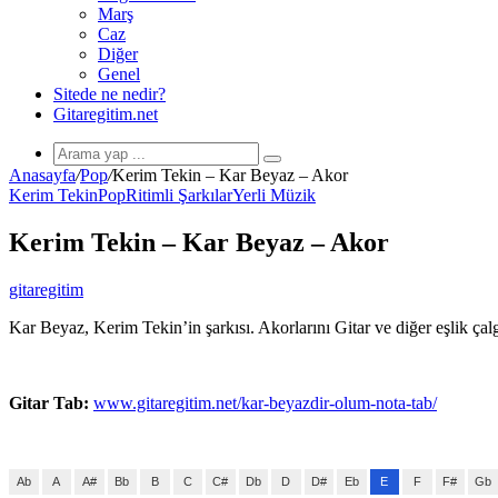
Marş
Caz
Diğer
Genel
Sitede ne nedir?
Gitaregitim.net
Arama
Anasayfa
/
Pop
/
Kerim Tekin – Kar Beyaz – Akor
yap
Kerim Tekin
Pop
Ritimli Şarkılar
Yerli Müzik
...
Kerim Tekin – Kar Beyaz – Akor
gitaregitim
Kar Beyaz, Kerim Tekin’in şarkısı. Akorlarını Gitar ve diğer eşlik çalgı
Gitar Tab:
www.gitaregitim.net/kar-beyazdir-olum-nota-tab/
Ab
A
A#
Bb
B
C
C#
Db
D
D#
Eb
E
F
F#
Gb