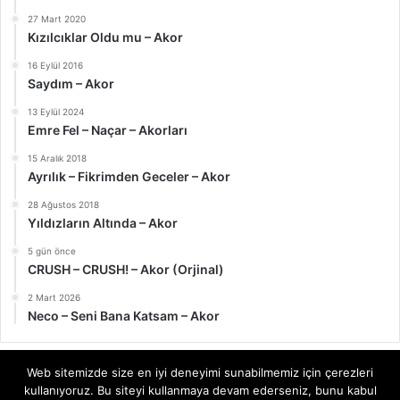
27 Mart 2020
Kızılcıklar Oldu mu – Akor
16 Eylül 2016
Saydım – Akor
13 Eylül 2024
Emre Fel – Naçar – Akorları
15 Aralık 2018
Ayrılık – Fikrimden Geceler – Akor
28 Ağustos 2018
Yıldızların Altında – Akor
5 gün önce
CRUSH – CRUSH! – Akor (Orjinal)
2 Mart 2026
Neco – Seni Bana Katsam – Akor
Web sitemizde size en iyi deneyimi sunabilmemiz için çerezleri
kullanıyoruz. Bu siteyi kullanmaya devam ederseniz, bunu kabul