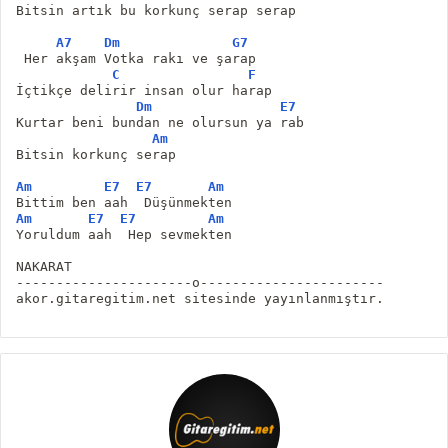
Bitsin artık bu korkunç serap serap
A7
Dm
G7
 Her akşam Votka rakı ve şarap
C
F
İçtikçe delirir insan olur harap
Dm
E7
Kurtar beni bundan ne olursun ya rab
Am
Bitsin korkunç serap
Am
E7
E7
Am
Bittim ben aah  Düşünmekten
Am
E7
E7
Am
Yoruldum aah  Hep sevmekten
NAKARAT
----------------------o-----------------------
akor.gitaregitim.net sitesinde yayınlanmıştır.