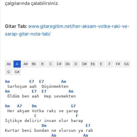
çalgılarında çalabilirsiniz.
Gitar Tab:
www.gitaregitim.net/her-aksam-votka-raki-ve-
sarap-gitar-nota-tab/
Ab
A
A#
Bb
B
C
C#
Db
D
D#
Eb
E
F
F#
Gb
G
G#
Am
E7
E7
Am
 Sarhoşum aah  Düşünmekten
Am
E7
E7
Am
 Öldüm ben aah  Hep sevmekten
Am
A7
Dm
G7
 Her akşam Votka rakı ve şarap
C
F
İçtikçe delirir insan olur harap
Dm
E7
Kurtar beni bundan ne olursun ya rab
Am
Am