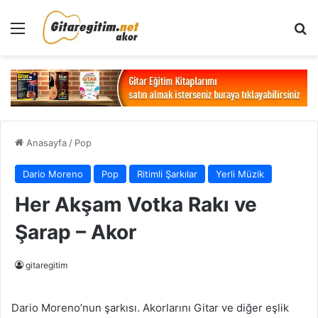
Menü
Ar
Anasayfa
/
Pop
Dario Moreno
Pop
Ritimli Şarkılar
Yerli Müzik
Her Akşam Votka Rakı ve
Şarap – Akor
gitaregitim
Dario Moreno’nun şarkısı. Akorlarını Gitar ve diğer eşlik