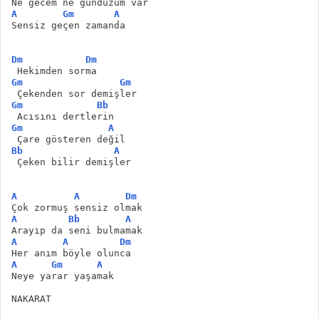
Ne gecem ne gündüzüm var
A
Gm
A
Sensiz geçen zamanda
Dm
Dm
 Hekimden sorma
Gm
Gm
 Çekenden sor demişler
Gm
Bb
 Acısını dertlerin
Gm
A
 Çare gösteren değil
Bb
A
 Çeken bilir demişler
A
A
Dm
Çok zormuş sensiz olmak
A
Bb
A
Arayıp da seni bulmamak
A
A
Dm
Her anım böyle olunca
A
Gm
A
Neye yarar yaşamak
NAKARAT