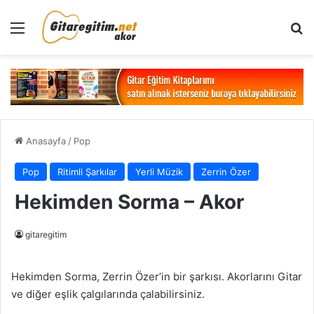
Menü
Ar
Anasayfa
/
Pop
Pop
Ritimli Şarkılar
Yerli Müzik
Zerrin Özer
Hekimden Sorma – Akor
gitaregitim
Hekimden Sorma, Zerrin Özer’in bir şarkısı. Akorlarını Gitar
ve diğer eşlik çalgılarında çalabilirsiniz.