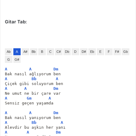
Gitar Tab:
Ab
A
A#
Bb
B
C
C#
Db
D
D#
Eb
E
F
F#
Gb
G
G#
A
A
Dm
Bak nasıl ağlıyorum ben
A
Bb
A
Çiçek gibi soluyorum ben
A
A
Dm
Ne umut ne bir çare var
A
Gm
A
Sensiz geçen yaşamda
A
A
Dm
Bak nasıl yanıyorum ben
A
Bb
A
Alevdir bu aşkın her yanı
A
A
Dm