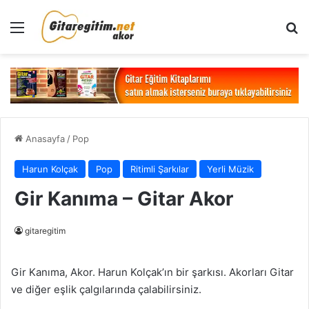
Menü
Ar
Anasayfa
/
Pop
Harun Kolçak
Pop
Ritimli Şarkılar
Yerli Müzik
Gir Kanıma – Gitar Akor
gitaregitim
Gir Kanıma, Akor. Harun Kolçak’ın bir şarkısı. Akorları Gitar
ve diğer eşlik çalgılarında çalabilirsiniz.