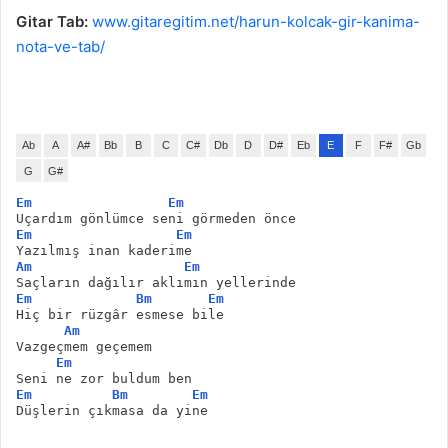
Gitar Tab:
www.gitaregitim.net/harun-kolcak-gir-kanima-
nota-ve-tab/
Ab
A
A#
Bb
B
C
C#
Db
D
D#
Eb
E
F
F#
Gb
G
G#
Em
Em
Uçardım gönlümce seni görmeden önce
Em
Em
Yazılmış inan kaderime
Am
Em
Saçların dağılır aklımın yellerinde
Em
Bm
Em
Hiç bir rüzgâr esmese bile
Am
Vazgeçmem geçemem
Em
Seni ne zor buldum ben
Em
Bm
Em
Düşlerin çıkmasa da yine