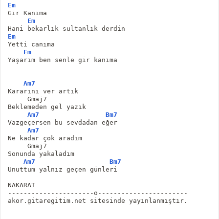
Em
Gir Kanıma
Em
Hani bekarlık sultanlık derdin
Em
Yetti canıma
Em
Yaşarım ben senle gir kanıma
Am7
Kararını ver artık
     Gmaj7
Beklemeden gel yazık
Am7
Bm7
Vazgeçersen bu sevdadan eğer
Am7
Ne kadar çok aradım
     Gmaj7
Sonunda yakaladım
Am7
Bm7
Unuttum yalnız geçen günleri
NAKARAT
----------------------o-----------------------
akor.gitaregitim.net sitesinde yayınlanmıştır.